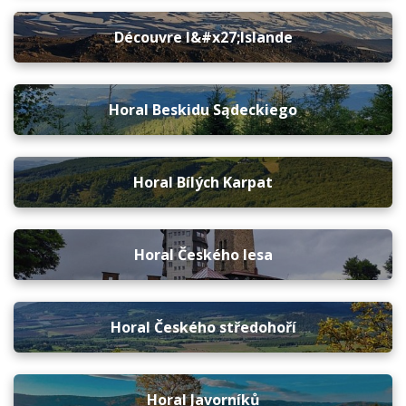
Découvre l&#x27;Islande
Horal Beskidu Sądeckiego
Horal Bílých Karpat
Horal Českého lesa
Horal Českého středohoří
Horal Javorníků