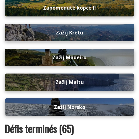
Zapomenuté kopce II
Zažij Krétu
Zažij Madeiru
Zažij Maltu
Zažij Norsko
Défis terminés (65)