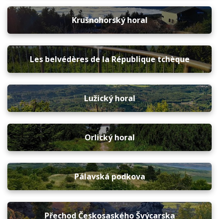
Krušnohorský horal
Les belvédères de la République tchèque
Lužický horal
Orlický horal
Pálavská podkova
Přechod Českosaského Švýcarska