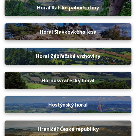
Horal Ralské pahorkatiny
Horal Slavkovkého lesa
Horal Zábřežské vrchoviny
Hornosvratecký horal
Hostýnský horal
Hraničář České republiky