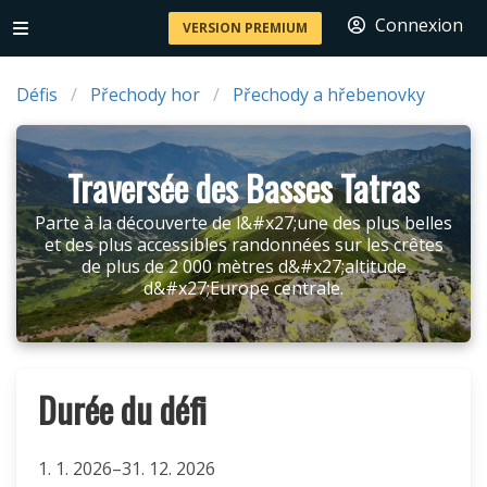
Connexion
VERSION PREMIUM
Défis
Přechody hor
Přechody a hřebenovky
Traversée des Basses Tatras
Parte à la découverte de l&#x27;une des plus belles
et des plus accessibles randonnées sur les crêtes
de plus de 2 000 mètres d&#x27;altitude
d&#x27;Europe centrale.
Durée du défi
1. 1. 2026–31. 12. 2026