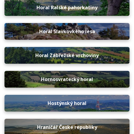
Horal Ralské pahorkatiny
Horal Slavkovkého lesa
Horal Zábřežské vrchoviny
Hornosvratecký horal
Hostýnský horal
Hraničář České republiky