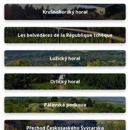
Krušnohorský horal
Les belvédères de la République tchèque
Lužický horal
Orlický horal
Pálavská podkova
Přechod Českosaského Švýcarska