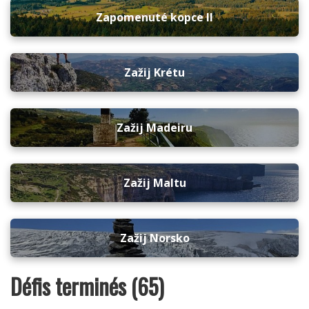
Zapomenuté kopce II
Zažij Krétu
Zažij Madeiru
Zažij Maltu
Zažij Norsko
Défis terminés (65)