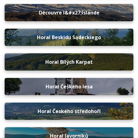
Découvre l&#x27;Islande
Horal Beskidu Sądeckiego
Horal Bílých Karpat
Horal Českého lesa
Horal Českého středohoří
Horal Javorníků