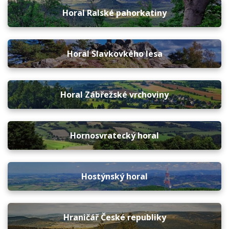
Horal Ralské pahorkatiny
Horal Slavkovkého lesa
Horal Zábřežské vrchoviny
Hornosvratecký horal
Hostýnský horal
Hraničář České republiky