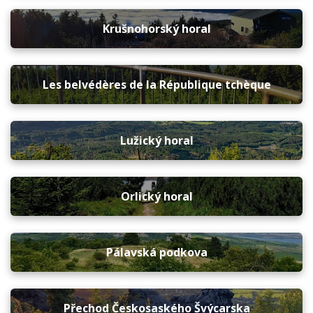
Krušnohorský horal
Les belvédères de la République tchèque
Lužický horal
Orlický horal
Pálavská podkova
Přechod Českosaského Švýcarska