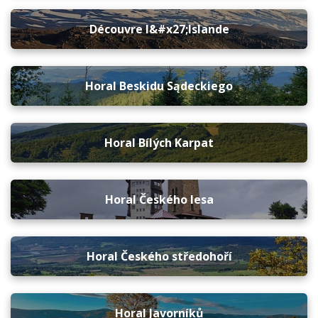
Découvre l&#x27;Islande
Horal Beskidu Sądeckiego
Horal Bílých Karpat
Horal Českého lesa
Horal Českého středohoří
Horal Javorníků