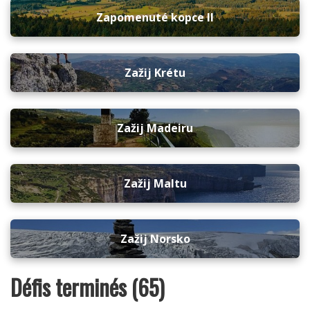
Zapomenuté kopce II
Zažij Krétu
Zažij Madeiru
Zažij Maltu
Zažij Norsko
Défis terminés (65)