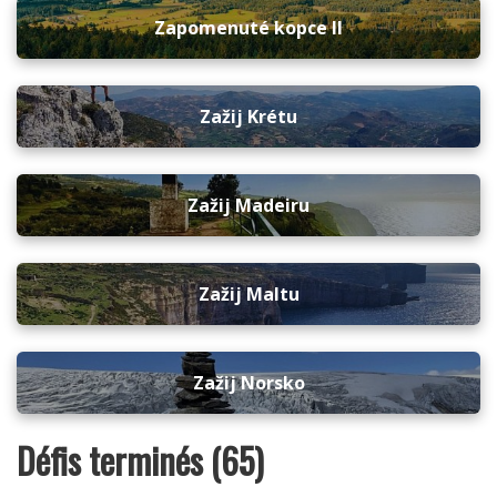
Zapomenuté kopce II
Zažij Krétu
Zažij Madeiru
Zažij Maltu
Zažij Norsko
Défis terminés (65)