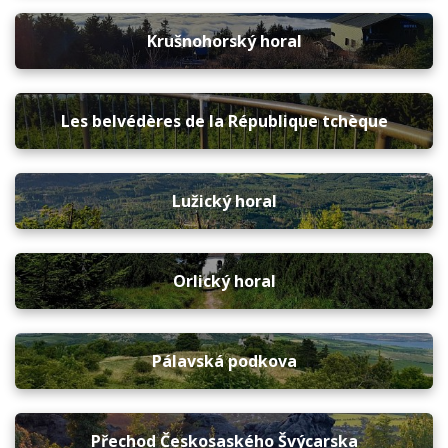
Krušnohorský horal
Les belvédères de la République tchèque
Lužický horal
Orlický horal
Pálavská podkova
Přechod Českosaského Švýcarska