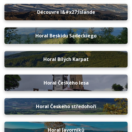
Découvre l&#x27;Islande
Horal Beskidu Sądeckiego
Horal Bílých Karpat
Horal Českého lesa
Horal Českého středohoří
Horal Javorníků