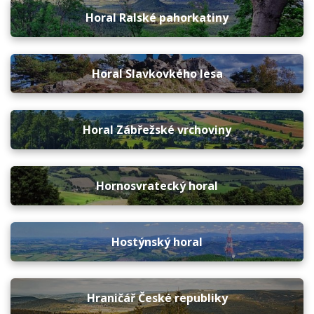
Horal Ralské pahorkatiny
Horal Slavkovkého lesa
Horal Zábřežské vrchoviny
Hornosvratecký horal
Hostýnský horal
Hraničář České republiky