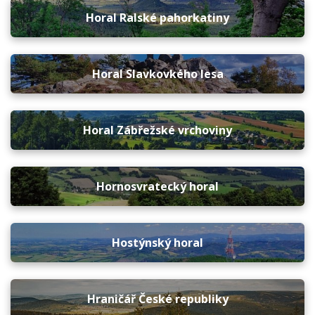
Horal Ralské pahorkatiny
Horal Slavkovkého lesa
Horal Zábřežské vrchoviny
Hornosvratecký horal
Hostýnský horal
Hraničář České republiky