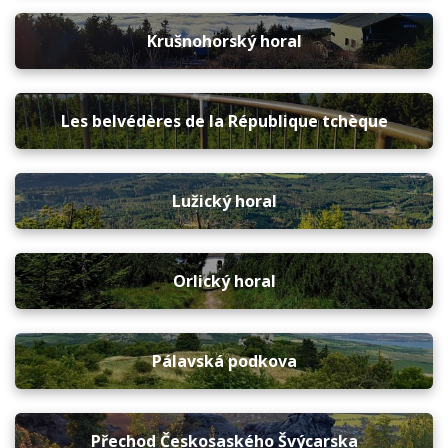
Krušnohorský horal
Les belvédères de la République tchèque
Lužický horal
Orlický horal
Pálavská podkova
Přechod Českosaského Švýcarska