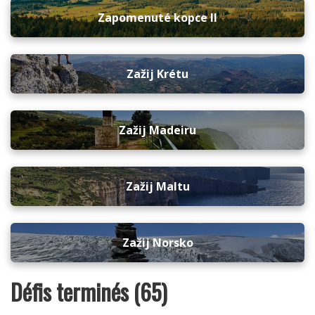
Zapomenuté kopce II
Zažij Krétu
Zažij Madeiru
Zažij Maltu
Zažij Norsko
Défis terminés (65)