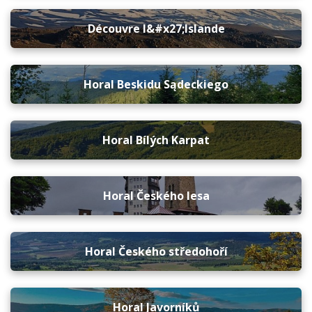
Découvre l&#x27;Islande
Horal Beskidu Sądeckiego
Horal Bílých Karpat
Horal Českého lesa
Horal Českého středohoří
Horal Javorníků