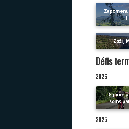
Zapomenu
I
Zažij 
Défis ter
2026
8 jours p
soins pal
2025