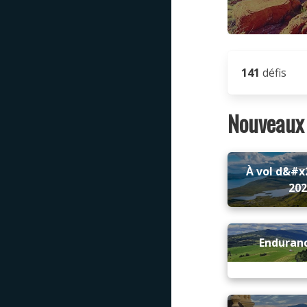
141
défis
Nouveaux 
À vol d&#x
20
Enduran