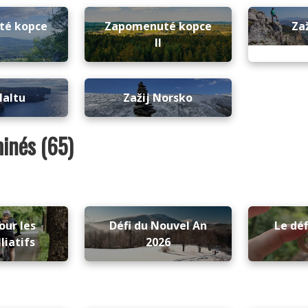
té kopce
Zapomenuté kopce
Za
II
Maltu
Zažij Norsko
minés (65)
our les
Défi du Nouvel An
Le déf
liatifs
2026