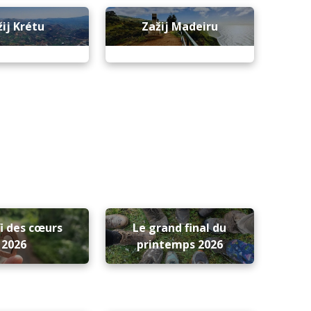
žij Krétu
Zažij Madeiru
i des cœurs
Le grand final du
2026
printemps 2026