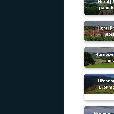
Horal Ji
pahork
Horal P
ploš
Hornosv
hor
Hřeben
Broum
Hřebenov