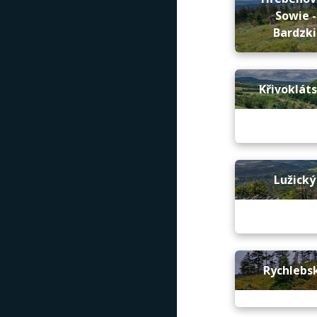
Sowie -
Bardzki
Křivokláts
Lužický
Rychlebsk