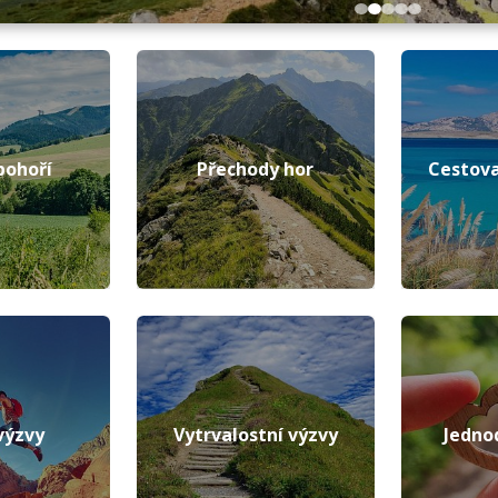
pohoří
Přechody hor
Cestova
výzvy
Vytrvalostní výzvy
Jedno