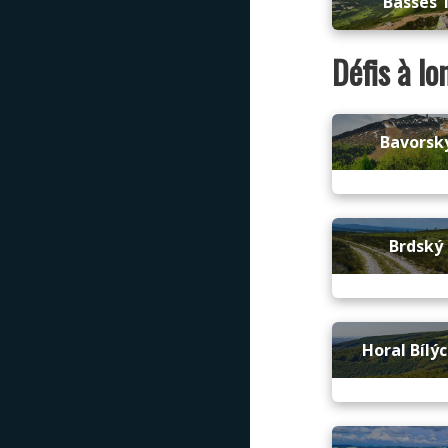
Basses 
Défis à l
Bavorský
Brdský 
Horal Bílý