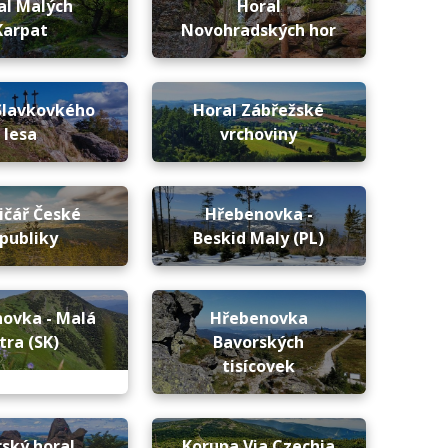
al Malých
Horal
Karpat
Novohradských hor
Slavkovkého
Horal Zábřežské
lesa
vrchoviny
ičář České
Hřebenovka -
publiky
Beskid Maly (PL)
ovka - Malá
Hřebenovka
tra (SK)
Bavorských
tisícovek
rský horal
Koruna Via Czechia