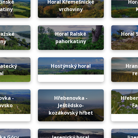
čínské
Horal Křemešnické
Hor
atiny
vrchoviny
ražské
Horal Ralské
Horal 
iny
pahorkatiny
ratecký
Hostýnský horal
Hran
al
re
ovka -
Hřebenovka -
Hřeben
ovsko
Ještědsko-
Fa
kozákovský hřbet
ka Góry
Jesenický horal
Jize