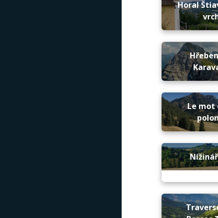
Horal Štia
vrc
Hřebe
Karav
Le mot 
polon
Nížinář
Travers