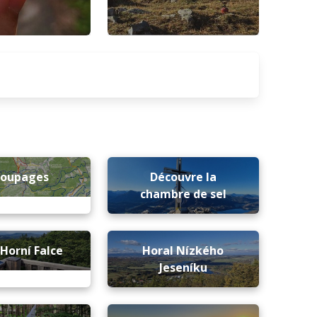
coupages
Découvre la
chambre de sel
 Horní Falce
Horal Nízkého
Jeseníku