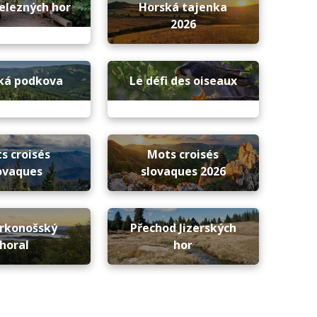
elezných hor
Horská tajenka
2026
cká podkova
Le défi des oiseaux
s croisés
Mots croisés
ovaques
slovaques 2026
rkonošský
Přechod Jizerských
horal
hor