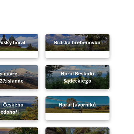
dský horal
Brdská hřebenovka
écouvre
Horal Beskidu
27;Islande
Sądeckiego
l Českého
Horal Javorníků
ředohoří