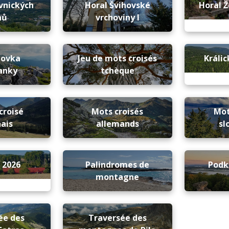
vnických
Horal Švihovské
Horal Ž
hů
vrchoviny I
novka
Jeu de mots croisés
Králi
anky
tchèque
croisé
Mots croisés
Mot
ais
allemands
sl
 2026
Palindromes de
Podk
montagne
ée des
Traversée des