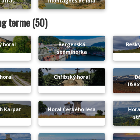
Tatras
montagnes de Rila
ong terme (50)
 horal
Bergenská
Besky
sedmihorka
horal
Chřibský horal
D
l&#x
ch Karpat
Horal Českého lesa
Hora
st