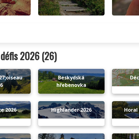
défis 2026 (26)
27;oiseau
Beskydská
Dé
26
hřebenovka
ce 2026
Highlander 2026
Horal