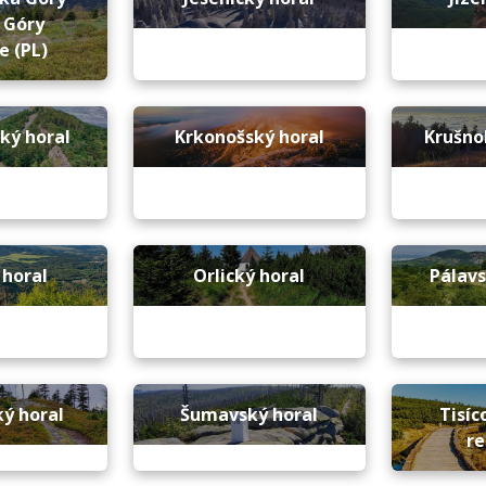
 Góry
e (PL)
ký horal
Krkonošský horal
Krušno
 horal
Orlický horal
Pálav
ý horal
Šumavský horal
Tisíc
re