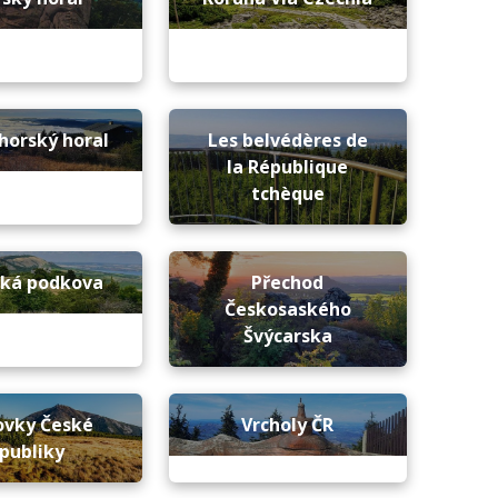
horský horal
Les belvédères de
la République
tchèque
ská podkova
Přechod
Českosaského
Švýcarska
ovky České
Vrcholy ČR
publiky