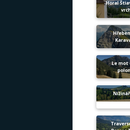
Horal Štia
vrc
Hřebe
Karav
Le mot 
polon
Nížinář
Travers