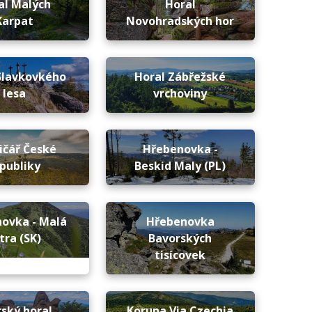
al Malých
Horal
Karpat
Novohradských hor
Slavkovkého
Horal Zábřežské
lesa
vrchoviny
ičář České
Hřebenovka -
publiky
Beskid Maly (PL)
ovka - Malá
Hřebenovka
tra (SK)
Bavorských
tisícovek
rský horal
Koruna Via Czechia