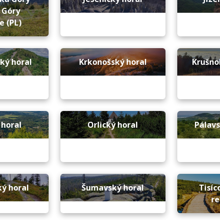
 Góry
e (PL)
ký horal
Krkonošský horal
Krušno
 horal
Orlický horal
Pálav
ý horal
Šumavský horal
Tisíc
re