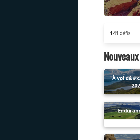
141
défis
Nouveaux 
À vol d&#x
20
Enduran