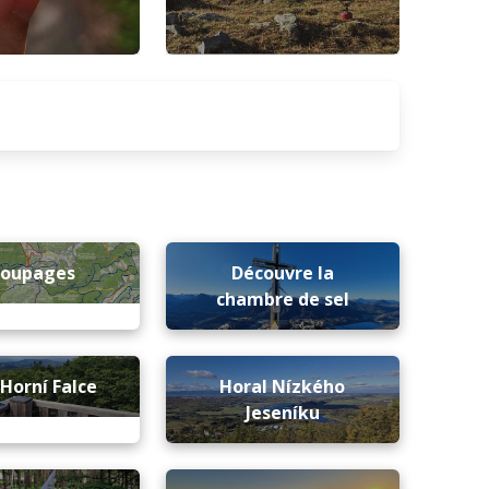
coupages
Découvre la
chambre de sel
 Horní Falce
Horal Nízkého
Jeseníku