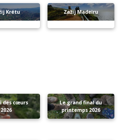
žij Krétu
Zažij Madeiru
i des cœurs
Le grand final du
2026
printemps 2026