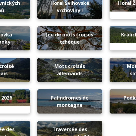
vnických
Horal Švihovské
Horal Ž
hů
vrchoviny I
novka
Jeu de mots croisés
Králi
anky
tchèque
croisé
Mots croisés
Mot
ais
allemands
sl
 2026
Palindromes de
Podk
montagne
ée des
Traversée des