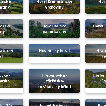
čínské
Horal Křemešnické
Hor
atiny
vrchoviny
ražské
Horal Ralské
Horal 
iny
pahorkatiny
ratecký
Hostýnský horal
Hran
al
re
ovka -
Hřebenovka -
Hřeben
ovsko
Ještědsko-
Fa
kozákovský hřbet
ka Góry
Jesenický horal
Jize