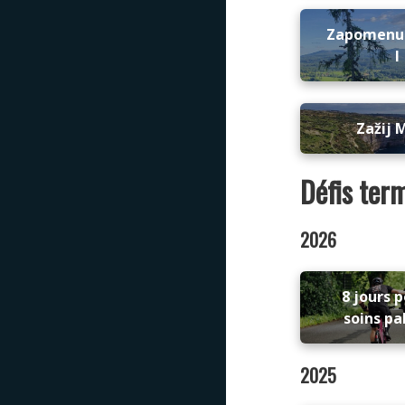
Zapomenu
I
Zažij 
Défis ter
2026
8 jours p
soins pal
2025