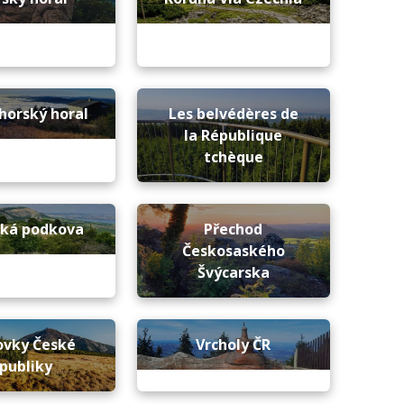
horský horal
Les belvédères de
la République
tchèque
ská podkova
Přechod
Českosaského
Švýcarska
ovky České
Vrcholy ČR
publiky