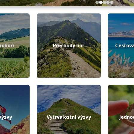
pohoří
Přechody hor
Cestova
výzvy
Vytrvalostní výzvy
Jedno