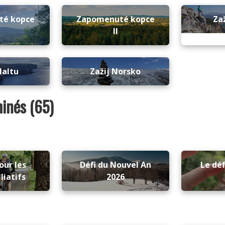
té kopce
Zapomenuté kopce
Za
II
Maltu
Zažij Norsko
minés (65)
our les
Défi du Nouvel An
Le déf
liatifs
2026