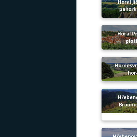
Horal Ji
pahork
Horal P
ploš
Hornosv
hor
Hřeben
Broum
Hřebenov