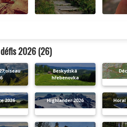
défis 2026 (26)
27;oiseau
Beskydská
Dé
26
hřebenovka
ce 2026
Highlander 2026
Horal