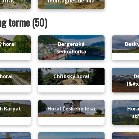
Tatras
montagnes de Rila
ong terme (50)
 horal
Bergenská
Besky
sedmihorka
horal
Chřibský horal
D
l&#x
ch Karpat
Horal Českého lesa
Hora
st