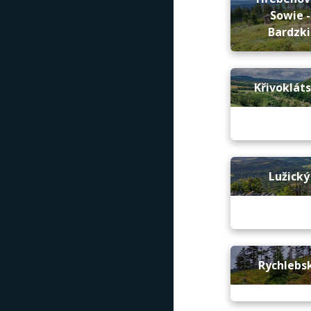
Sowie -
Bardzki
Křivokláts
Lužický
Rychlebsk