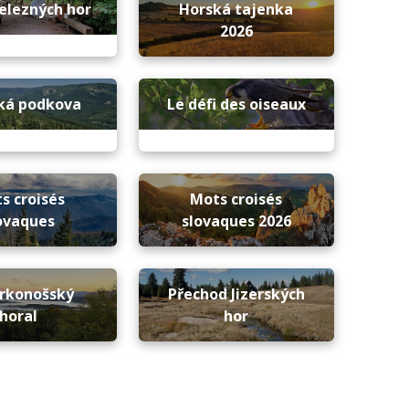
elezných hor
Horská tajenka
2026
cká podkova
Le défi des oiseaux
s croisés
Mots croisés
ovaques
slovaques 2026
rkonošský
Přechod Jizerských
horal
hor