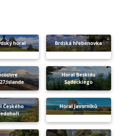
dský horal
Brdská hřebenovka
écouvre
Horal Beskidu
27;Islande
Sądeckiego
l Českého
Horal Javorníků
ředohoří