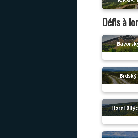
Basses 
Défis à l
Bavorský
Brdský 
Horal Bílý