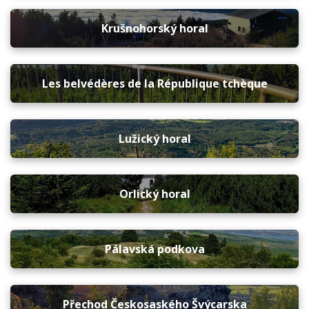
Krušnohorský horal
Les belvédères de la République tchèque
Lužický horal
Orlický horal
Pálavská podkova
Přechod Českosaského Švýcarska