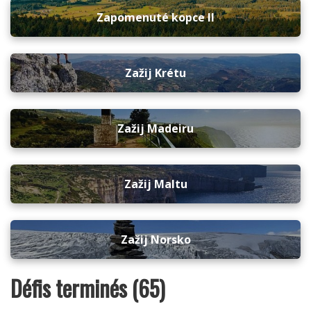
Zapomenuté kopce II
Zažij Krétu
Zažij Madeiru
Zažij Maltu
Zažij Norsko
Défis terminés (65)