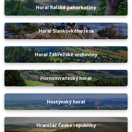
Horal Ralské pahorkatiny
Horal Slavkovkého lesa
Horal Zábřežské vrchoviny
Hornosvratecký horal
Hostýnský horal
Hraničář České republiky