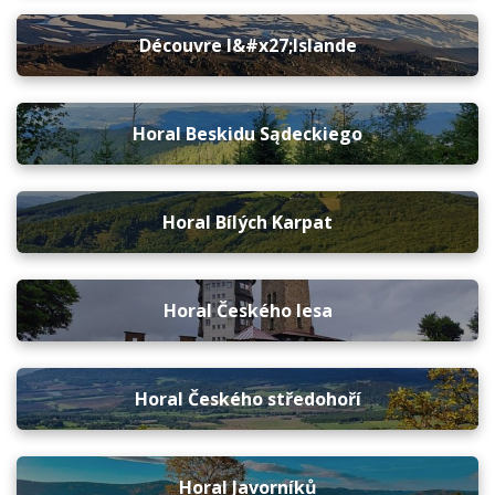
Découvre l&#x27;Islande
Horal Beskidu Sądeckiego
Horal Bílých Karpat
Horal Českého lesa
Horal Českého středohoří
Horal Javorníků