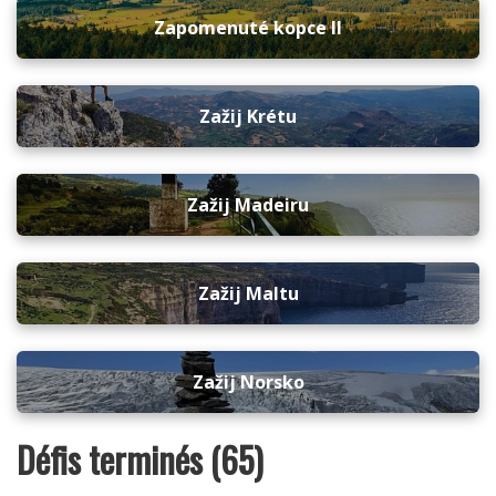
Zapomenuté kopce II
Zažij Krétu
Zažij Madeiru
Zažij Maltu
Zažij Norsko
Défis terminés (65)