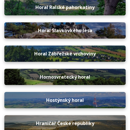
Horal Ralské pahorkatiny
Horal Slavkovkého lesa
Horal Zábřežské vrchoviny
Hornosvratecký horal
Hostýnský horal
Hraničář České republiky