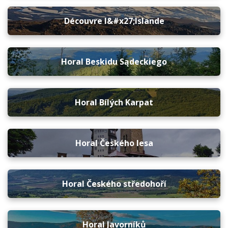
Découvre l&#x27;Islande
Horal Beskidu Sądeckiego
Horal Bílých Karpat
Horal Českého lesa
Horal Českého středohoří
Horal Javorníků