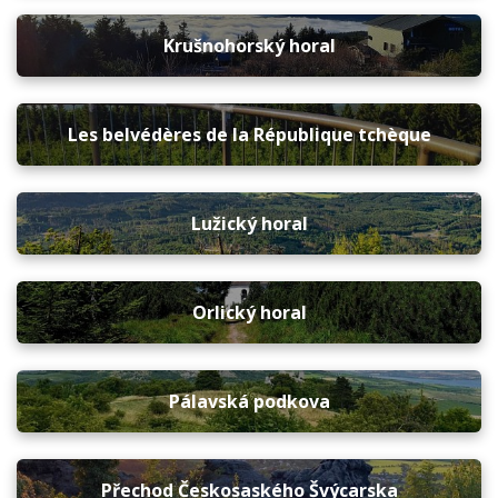
Krušnohorský horal
Les belvédères de la République tchèque
Lužický horal
Orlický horal
Pálavská podkova
Přechod Českosaského Švýcarska