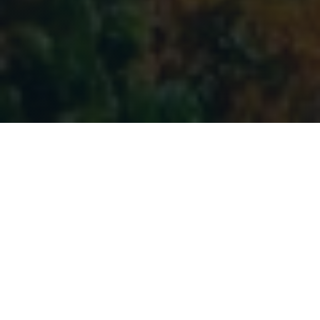
SOUTIENS LE PROJET
Gratuit vs. Premium
Hory.app est gratuit et sans publicité. Avec
Premium, vous obtenez bien plus et soutenez
le développement futur du projet !