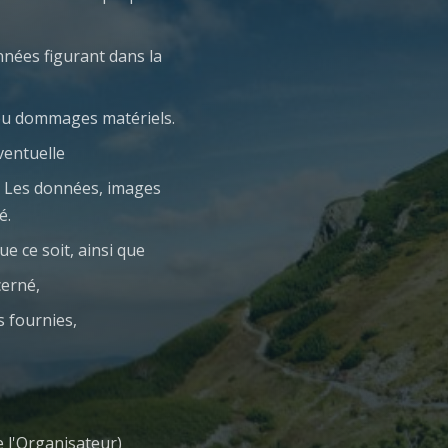
nnées figurant dans la
 ou dommages matériels.
ventuelle
c. Les données, images
é.
ue ce soit, ainsi que
cerné,
s fournies,
e l'Organisateur)