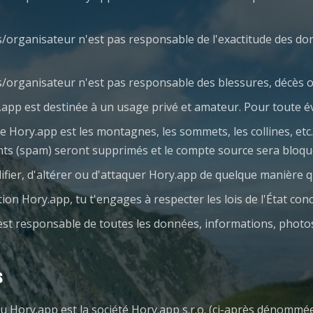
rs/organisateur n'est pas responsable de l'exactitude des do
urs/organisateur n'est pas responsable des blessures, décès
y.app est destinée à un usage privé et amateur. Pour toute é
e Hory.app est les montagnes, les sommets, les collines, et
ents (spam) seront supprimés et le compte source sera bloqu
difier, d'altérer ou d'attaquer Hory.app de quelque manière q
ation Hory.app, tu t'engages à respecter les lois de l'État con
est responsable de toutes les données, informations, photo
s
u Hory.app est la société Hory.app s.r.o. (ci-après dénommé