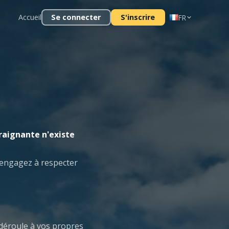
Accueil
Se connecter
S'inscrire
FR
raignante n'existe
 engagez à respecter
e déroule à vos propres