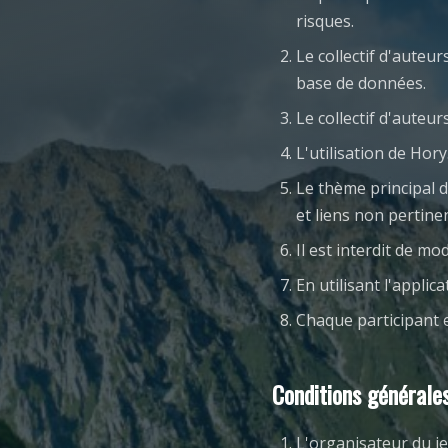
risques.
Le collectif d'auteu
base de données.
Le collectif d'aute
L'utilisation de Hor
Le thème principal d
et liens non pertin
Il est interdit de mo
En utilisant l'applic
Chaque participant 
Conditions générale
L'organisateur du je