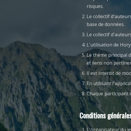
risques.
Le collectif d'auteu
base de données.
Le collectif d'aute
L'utilisation de Hor
Le thème principal d
et liens non pertin
Il est interdit de mo
En utilisant l'applic
Chaque participant 
Conditions générale
L'organisateur du je