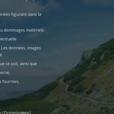
nnées figurant dans la
 ou dommages matériels.
ventuelle
c. Les données, images
é.
ue ce soit, ainsi que
cerné,
s fournies,
e l'Organisateur)