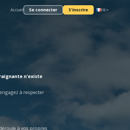
Accueil
Se connecter
S'inscrire
FR
raignante n'existe
 engagez à respecter
e déroule à vos propres