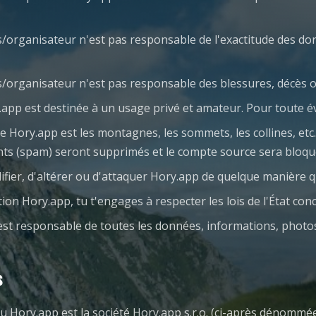
rs/organisateur n'est pas responsable de l'exactitude des do
urs/organisateur n'est pas responsable des blessures, décès
y.app est destinée à un usage privé et amateur. Pour toute é
e Hory.app est les montagnes, les sommets, les collines, et
ents (spam) seront supprimés et le compte source sera bloqu
difier, d'altérer ou d'attaquer Hory.app de quelque manière q
ation Hory.app, tu t'engages à respecter les lois de l'État con
est responsable de toutes les données, informations, photo
s
u Hory.app est la société Hory.app s.r.o. (ci-après dénommé