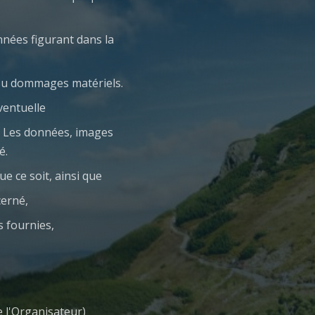
nnées figurant dans la
 ou dommages matériels.
ventuelle
c. Les données, images
é.
ue ce soit, ainsi que
cerné,
s fournies,
e l'Organisateur)