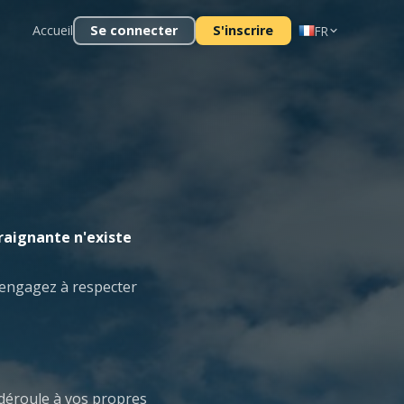
Accueil
Se connecter
S'inscrire
FR
raignante n'existe
 engagez à respecter
e déroule à vos propres