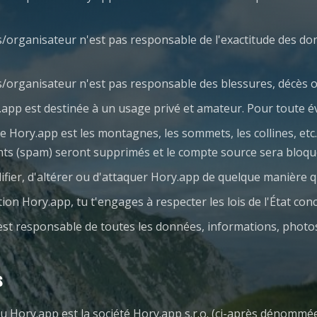
rs/organisateur n'est pas responsable de l'exactitude des do
urs/organisateur n'est pas responsable des blessures, décès
y.app est destinée à un usage privé et amateur. Pour toute é
e Hory.app est les montagnes, les sommets, les collines, et
ents (spam) seront supprimés et le compte source sera bloqu
difier, d'altérer ou d'attaquer Hory.app de quelque manière q
ation Hory.app, tu t'engages à respecter les lois de l'État con
est responsable de toutes les données, informations, photo
s
u Hory.app est la société Hory.app s.r.o. (ci-après dénommé