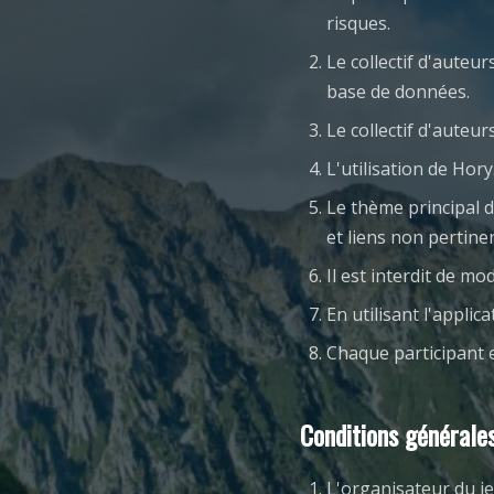
risques.
Le collectif d'auteu
base de données.
Le collectif d'aute
L'utilisation de Hor
Le thème principal d
et liens non pertin
Il est interdit de mo
En utilisant l'applic
Chaque participant 
Conditions générale
L'organisateur du je