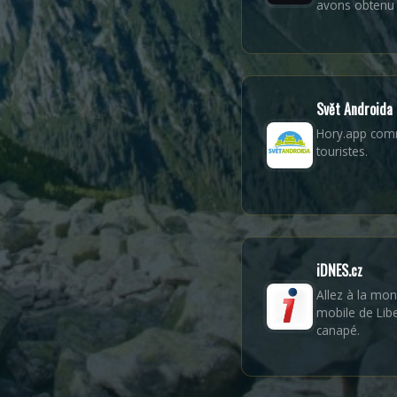
avons obtenu 
Svět Androida
Hory.app comm
touristes.
iDNES.cz
Allez à la mon
mobile de Libe
canapé.