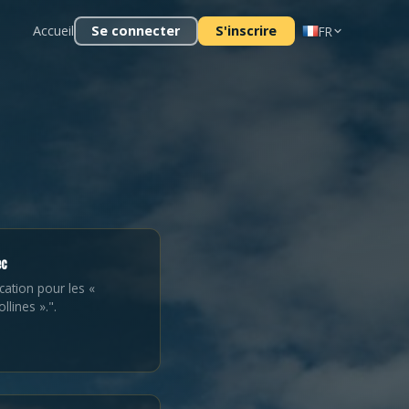
Accueil
Se connecter
S'inscrire
FR
ec
cation pour les «
llines ».".