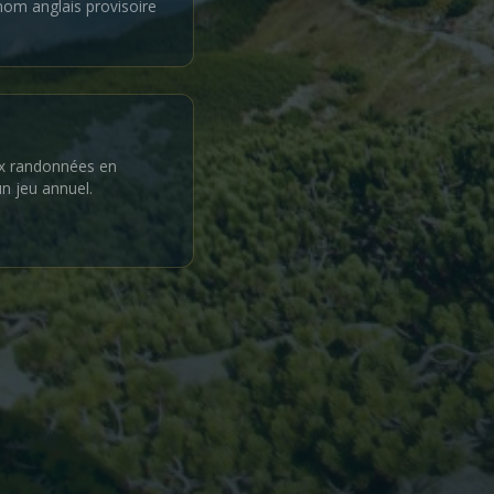
nom anglais provisoire
ux randonnées en
n jeu annuel.