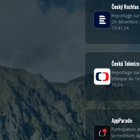
Český Rozhlas
Reportage sur
29 décembre 
13:41:24.
Česká Televize
Reportage sur 
tchèque du 1e
55:04.
AppParade
Participation
la meilleure a