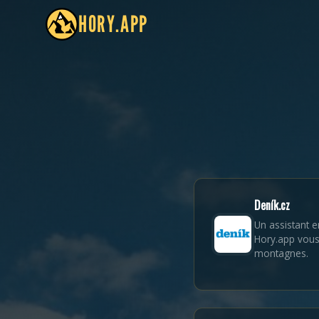
HORY.APP
Deník.cz
Un assistant e
Hory.app vous 
montagnes.