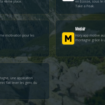
la 4ème place.
en Écosse, sous le 
Take a Peak.
Médiář
e motivation pour les
Hory.app motive a
montagne grâce à u
tagne, une application
rec fait lever les gens du