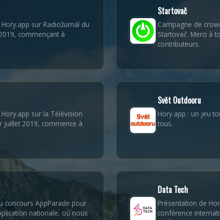
Startovač
 Hory.app sur Radiožurnál du
Campagne de crowd
2019, commençant à
Startovač. Merci à t
contributeurs.
Svět Outdooru
Hory.app sur la Télévision
Hory.app : un jeu to
r juillet 2019, commence à
tous.
Data Tech
 au concours AppParade pour
Présentation de Hor
pplication nationale, où nous
conférence internat