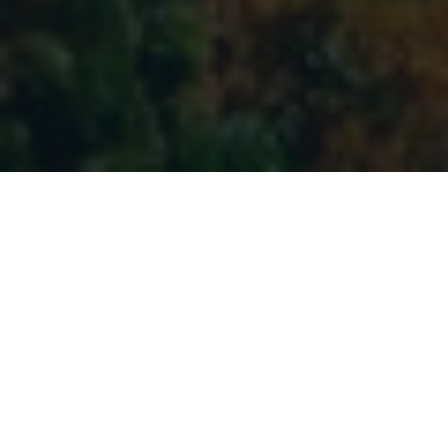
SOUTIENS LE PROJET
Gratuit vs. Premium
Hory.app est gratuit et sans publicité. Avec
Premium, vous obtenez bien plus et soutenez
le développement futur du projet !