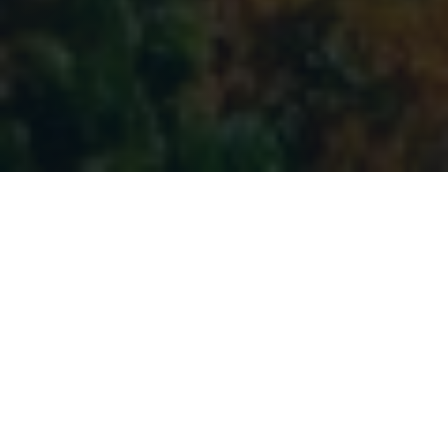
SOUTIENS LE PROJET
Gratuit vs. Premium
Hory.app est gratuit et sans publicité. Avec
Premium, vous obtenez bien plus et soutenez
le développement futur du projet !