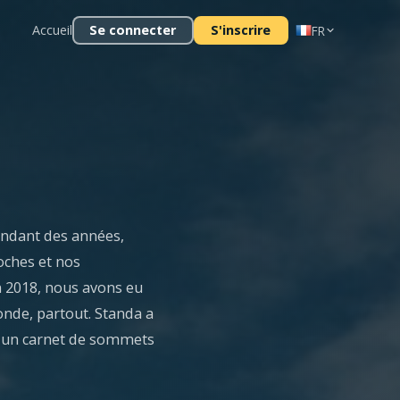
Accueil
Se connecter
S'inscrire
FR
endant des années,
oches et nos
n 2018, nous avons eu
onde, partout. Standa a
 un carnet de sommets