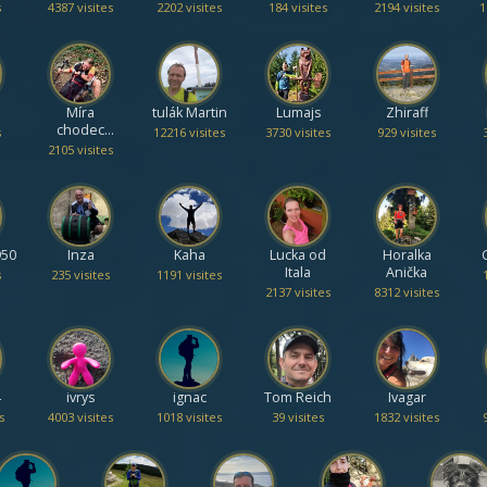
s
4387 visites
2202 visites
184 visites
2194 visites
1
Míra
tulák Martin
Lumajs
Zhiraff
chodec
s
12216 visites
3730 visites
929 visites
Liberec
2105 visites
950
Inza
Kaha
Lucka od
Horalka
Itala
Anička
s
235 visites
1191 visites
2137 visites
8312 visites
4
ivrys
ignac
Tom Reich
Ivagar
s
4003 visites
1018 visites
39 visites
1832 visites