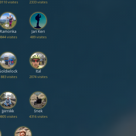
0110 visites
2333 visites
Ramonka
Jari Keri
3844 visites
489 visites
Goldielock
Ital
1883 visites
2074 visites
Jjiirriikk
šnek
9805 visites
4316 visites