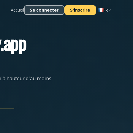
Accueil
Se connecter
S'inscrire
FR
.app
í à hauteur d'au moins