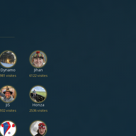
Dynamo
Jihan
981 visites
6122 visites
JiS
Honza
932 visites
2536 visites