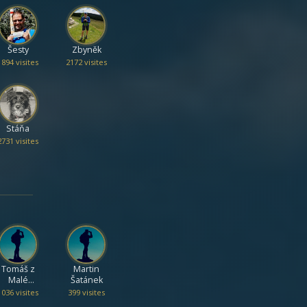
Šesty
Zbyněk
1894 visites
2172 visites
Stáňa
2731 visites
Tomáš z
Martin
Malé
Šatánek
Paseky
1036 visites
399 visites