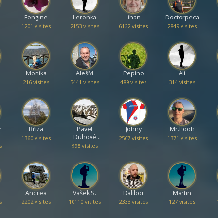
Fongine
Leronka
Jihan
Doctorpeca
1201 visites
2153 visites
6122 visites
2849 visites
Monika
AlešM
Pepíno
Ali
s
216 visites
5441 visites
489 visites
314 visites
z
Bříza
Pavel
Johny
Mr.Pooh
Duhové
1360 visites
2567 visites
1371 visites
hory
s
998 visites
Andrea
Vašek S.
Dalibor
Martin
s
2202 visites
10110 visites
2333 visites
127 visites