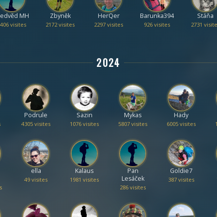
edvěd MH
Zbyněk
HerQer
Barunka394
Stáňa
406 visites
2172 visites
2297 visites
926 visites
2731 visit
2024
Podrule
Sazin
Mykas
Hady
s
4305 visites
1076 visites
5807 visites
6005 visites
ella
Kalaus
Pan
Goldie7
Lesáček
49 visites
1981 visites
387 visites
s
286 visites