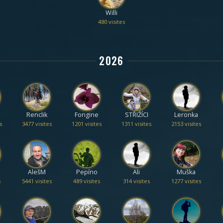
Willi
480 visites
2026
Renclik
Fongine
STŘIŽÍCI
Leronka
s
3477 visites
1201 visites
1311 visites
2153 visites
AlešM
Pepíno
Ali
Muška
s
5441 visites
489 visites
314 visites
1277 visites