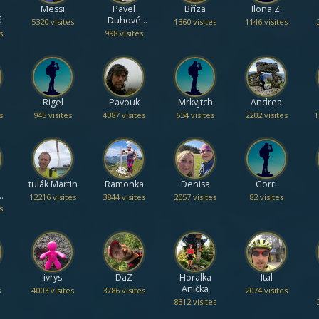
Messi
Pavel
Bříza
Ilona Z.
á
Duhové
5320 visites
1360 visites
1146 visites
hory
s
998 visites
Rigel
Pavouk
Mrkvjtch
Andrea
s
945 visites
4387 visites
634 visites
2202 visites
1
tulák Martin
Ramonka
Denisa
Gorri
12216 visites
3844 visites
2057 visites
82 visites
s
ivrys
DaZ
Horalka
Ital
Anička
s
4003 visites
3786 visites
2074 visites
8312 visites