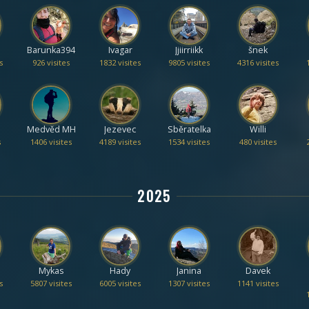
Barunka394
Ivagar
Jjiirriikk
šnek
s
926 visites
1832 visites
9805 visites
4316 visites
Medvěd MH
Jezevec
Sběratelka
Willi
s
1406 visites
4189 visites
1534 visites
480 visites
2025
Mykas
Hady
Janina
Davek
s
5807 visites
6005 visites
1307 visites
1141 visites