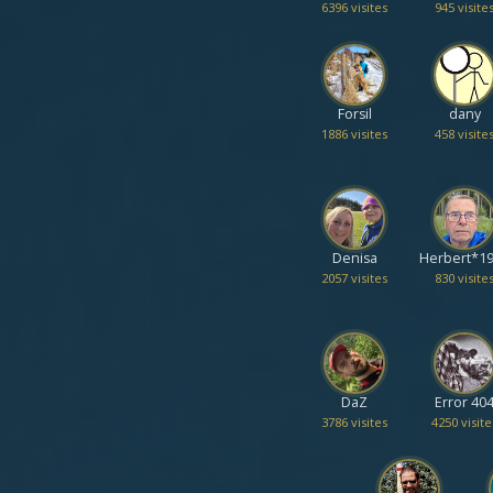
6396 visites
945 visite
Forsil
dany
1886 visites
458 visite
Denisa
Herbert*1
2057 visites
830 visite
DaZ
Error 40
3786 visites
4250 visite