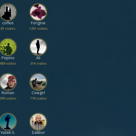
coffee
Fongine
81 visites
1201 visites
Pepíno
Ali
489 visites
314 visites
Roman
Cowgirl
399 visites
774 visites
Vašek S.
Dalibor