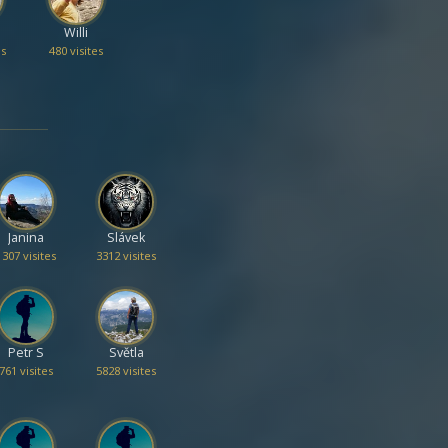
Willi
es
480 visites
Janina
Slávek
1307 visites
3312 visites
Petr S
Světla
761 visites
5828 visites