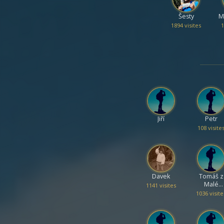
Šesty
M
1894 visites
1
Jiří
Petr
108 visite
Davek
Tomáš z
Malé
1141 visites
Paseky
1036 visite