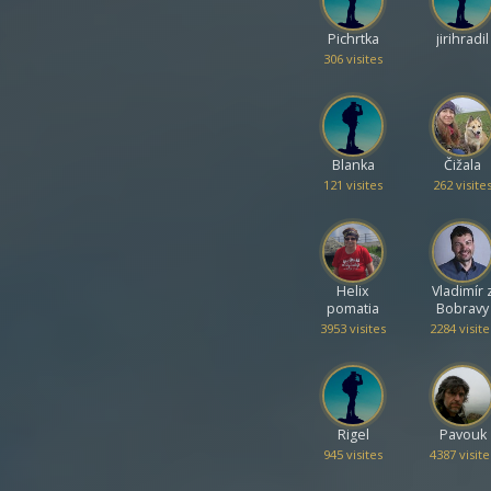
Pichrtka
jirihradil
306 visites
Blanka
Čižala
121 visites
262 visite
Helix
Vladimír 
pomatia
Bobravy
3953 visites
2284 visite
Rigel
Pavouk
945 visites
4387 visite