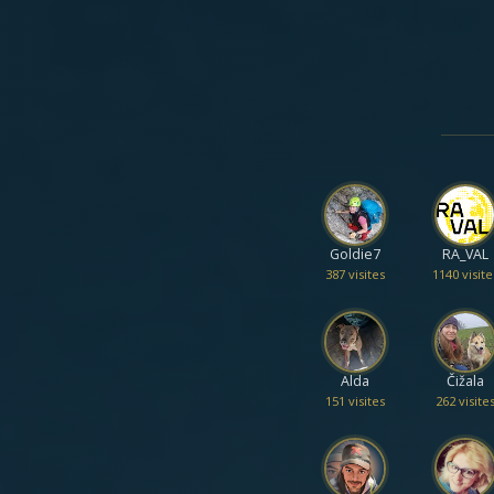
Goldie7
RA_VAL
387 visites
1140 visite
Alda
Čižala
151 visites
262 visite