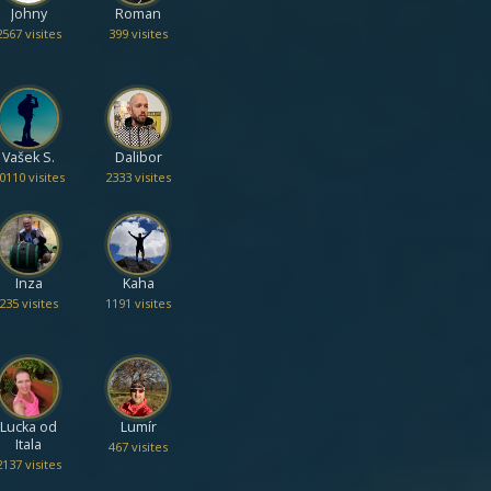
Johny
Roman
2567 visites
399 visites
Vašek S.
Dalibor
0110 visites
2333 visites
Inza
Kaha
235 visites
1191 visites
Lucka od
Lumír
Itala
467 visites
2137 visites