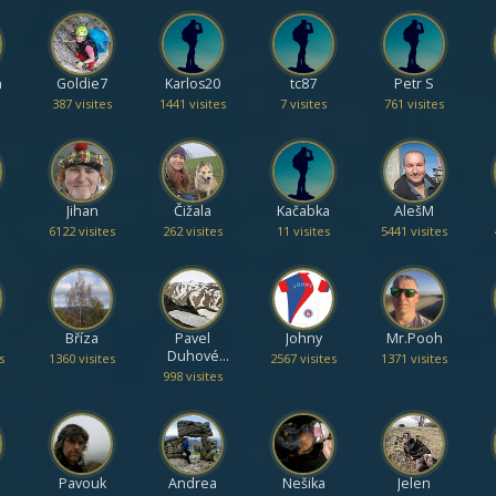
n
Goldie7
Karlos20
tc87
Petr S
387 visites
1441 visites
7 visites
761 visites
Jihan
Čižala
Kačabka
AlešM
6122 visites
262 visites
11 visites
5441 visites
Bříza
Pavel
Johny
Mr.Pooh
Duhové
s
1360 visites
2567 visites
1371 visites
hory
998 visites
Pavouk
Andrea
Nešika
Jelen