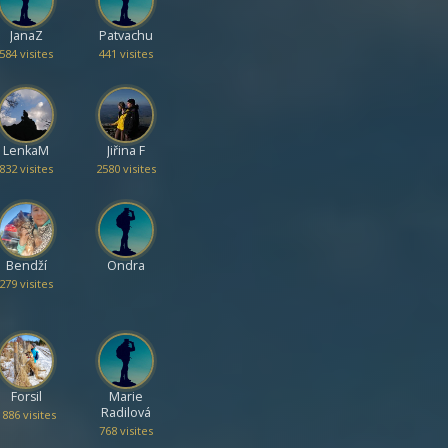
JanaZ
Patvachu
584 visites
441 visites
LenkaM
Jiřina F
832 visites
2580 visites
Bendží
Ondra
279 visites
Forsil
Marie
Radilová
1886 visites
768 visites