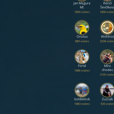
Jan Magura
Renčí
Ml.
Ševčíkov
1800 visites
1800 visite
Oriolus
Wohlros
889 visites
3334 visite
Forsil
Míra
chodec
1886 visites
Liberec
2105 visite
Goldielock
Zuzcab
1883 visites
920 visite