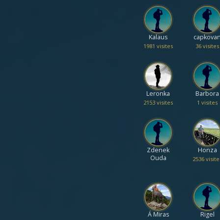
Kalaus
capkova
1981 visites
36 visites
Leronka
Barbora
2153 visites
1 visites
Zdenek
Honza
Ouda
2536 visite
Á Miras
Rigel