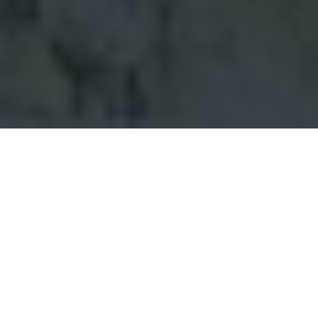
PREMIÈRE ÉTAPE
Téléchargez l'application
L'application mobile Hory.app est gratuite et
disponible pour iOS et Android. L'application est
utilisée pour enregistrer les visites de montagnes
via le GPS de votre téléphone. Vous trouverez de