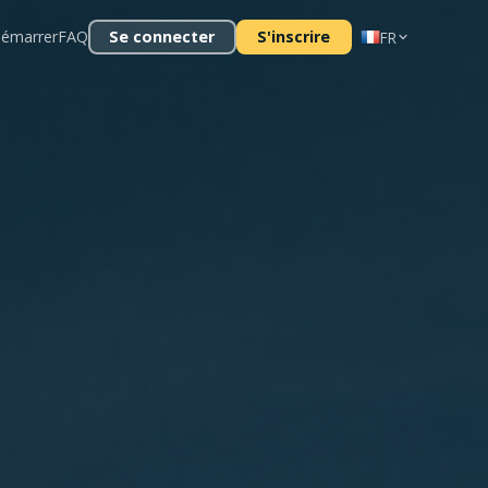
émarrer
FAQ
Se connecter
S'inscrire
FR