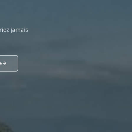
riez jamais
e