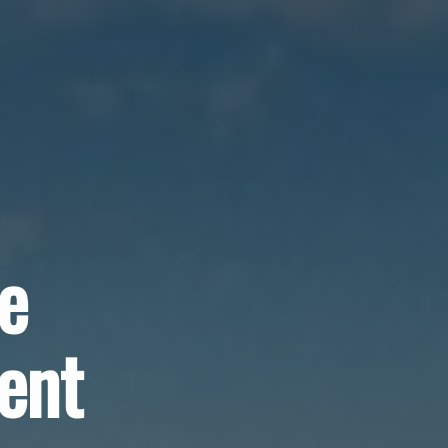
e
ent