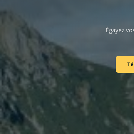
Égayez vos
Té