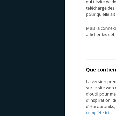
qui t'évite de 
téléchargé des 
pour qu'elle ait
Mais la connexi
afficher les dét
Que contien
La version prem
sur le site web
d'outil pour mé
d'inspiration, d
d'Horobraníks, 
complète ici
.