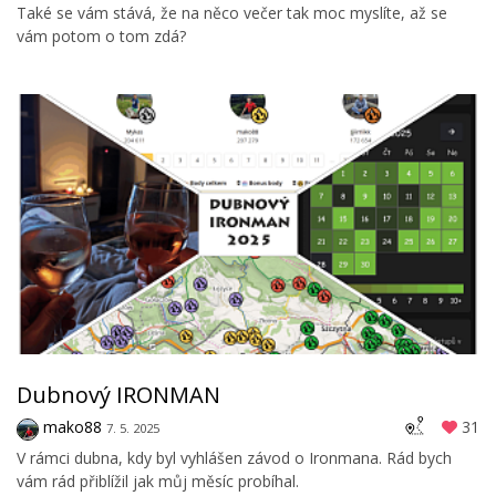
Také se vám stává, že na něco večer tak moc myslíte, až se
vám potom o tom zdá?
Dubnový IRONMAN
mako88
31
7. 5. 2025
V rámci dubna, kdy byl vyhlášen závod o Ironmana. Rád bych
vám rád přiblížil jak můj měsíc probíhal.