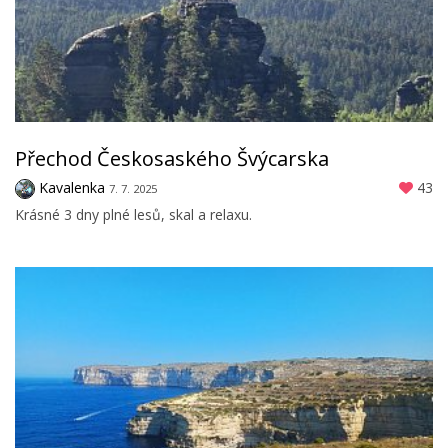
Přechod Českosaského Švýcarska
Kavalenka
43
7. 7. 2025
Krásné 3 dny plné lesů, skal a relaxu.