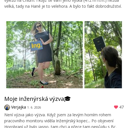
vylezu na Chlum. I když se vám jeho výška (412 m n.m.) nezdá
velká, tady na Hané je to velehora. A bylo to fakt dobrodružství.
Moje inženýrská výzva🎓
Verjajka
47
1. 6. 2026
Není výzva jako výzva. Když jsem za levým horním rohem
pracovního monitoru viděla Inženýrský kopec... Po objevení
Horobraní už bylo jasno, tam chci a přece tam nepůjdu s Bc.