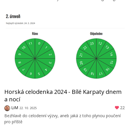
Horská celodenka 2024 - Bílé Karpaty dnem
a nocí
LiM
22
22. 10. 2025
Bezhlavě do celodenní výzvy, aneb jaká z toho plynou poučení
pro příště