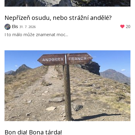
Nepřízeň osudu, nebo strážní andělé?
Elis
20
31. 7. 2026
I to málo může znamenat moc...
Bon dia! Bona tárda!