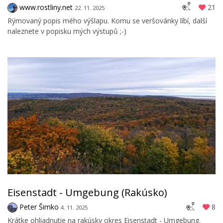
www.rostliny.net
21
22. 11. 2025
Rýmovaný popis mého výšlapu. Komu se veršovánky líbí, další
naleznete v popisku mých výstupů ;-)
Eisenstadt - Umgebung (Rakúsko)
Peter Šimko
8
4. 11. 2025
Krátke ohliadnutie na rakúsky okres Eisenstadt - Umgebung.