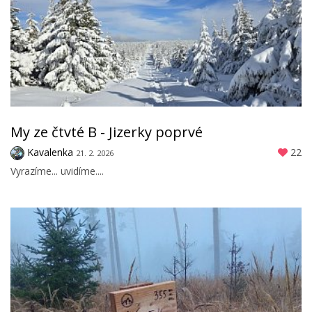
My ze čtvté B - Jizerky poprvé
Kavalenka
22
21. 2. 2026
Vyrazíme... uvidíme....