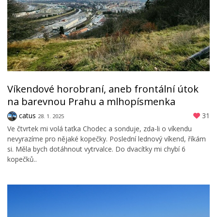
Víkendové horobraní, aneb frontální útok
na barevnou Prahu a mlhopísmenka
catus
31
28. 1. 2025
Ve čtvrtek mi volá taťka Chodec a sonduje, zda-li o víkendu
nevyrazíme pro nějaké kopečky. Poslední lednový víkend, říkám
si. Měla bych dotáhnout vytrvalce. Do dvacítky mi chybí 6
kopečků..