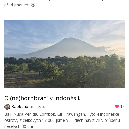
před jménem 🤔
O (ne)horobraní v Indonésii.
Baobaab
14
28. 5. 2026
Bali, Nusa Penida, Lombok, Gili Trawangan. Tyto 4 indonéské
ostrovy z celkových 17 000 jsme v 5 lidech navštívili v průběhu
necelých 30 dní.