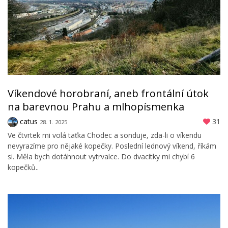
Víkendové horobraní, aneb frontální útok
na barevnou Prahu a mlhopísmenka
catus
31
28. 1. 2025
Ve čtvrtek mi volá taťka Chodec a sonduje, zda-li o víkendu
nevyrazíme pro nějaké kopečky. Poslední lednový víkend, říkám
si. Měla bych dotáhnout vytrvalce. Do dvacítky mi chybí 6
kopečků..