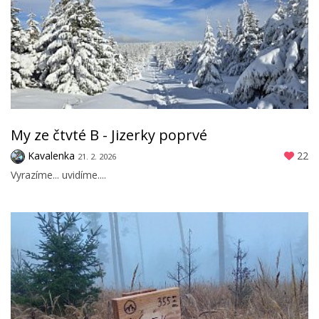
My ze čtvté B - Jizerky poprvé
Kavalenka
22
21. 2. 2026
Vyrazíme... uvidíme....