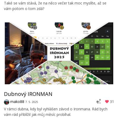
Také se vám stává, že na něco večer tak moc myslíte, až se
vám potom o tom zdá?
Dubnový IRONMAN
mako88
31
7. 5. 2025
V rámci dubna, kdy byl vyhlášen závod o Ironmana. Rád bych
vám rád přiblížil jak můj měsíc probíhal.