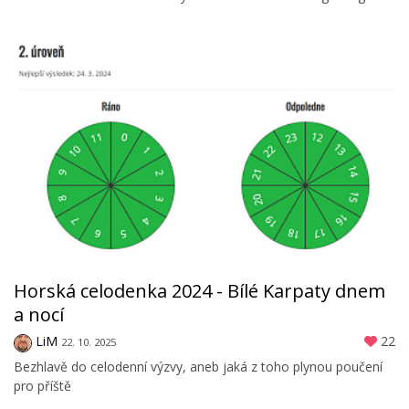
Horská celodenka 2024 - Bílé Karpaty dnem
a nocí
LiM
22
22. 10. 2025
Bezhlavě do celodenní výzvy, aneb jaká z toho plynou poučení
pro příště