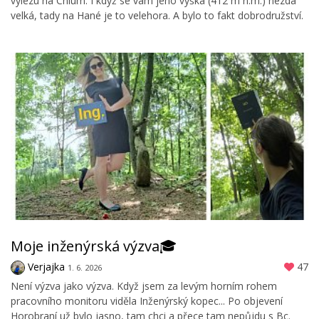
vylezu na Chlum. I když se vám jeho výška (412 m n.m.) nezdá
velká, tady na Hané je to velehora. A bylo to fakt dobrodružství.
Moje inženýrská výzva🎓
Verjajka
47
1. 6. 2026
Není výzva jako výzva. Když jsem za levým horním rohem
pracovního monitoru viděla Inženýrský kopec... Po objevení
Horobraní už bylo jasno, tam chci a přece tam nepůjdu s Bc.