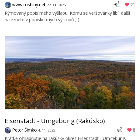
www.rostliny.net
21
22. 11. 2025
Rýmovaný popis mého výšlapu. Komu se veršovánky líbí, další
naleznete v popisku mých výstupů ;-)
Eisenstadt - Umgebung (Rakúsko)
Peter Šimko
8
4. 11. 2025
Krátke ohliadnutie na rakúsky okres Eisenstadt - Umgebung.