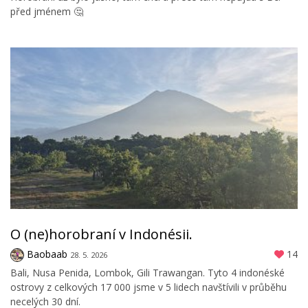
před jménem 🤔
O (ne)horobraní v Indonésii.
Baobaab
14
28. 5. 2026
Bali, Nusa Penida, Lombok, Gili Trawangan. Tyto 4 indonéské
ostrovy z celkových 17 000 jsme v 5 lidech navštívili v průběhu
necelých 30 dní.