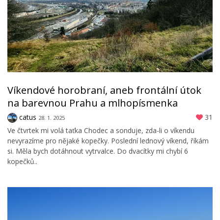
Víkendové horobraní, aneb frontální útok
na barevnou Prahu a mlhopísmenka
catus
31
28. 1. 2025
Ve čtvrtek mi volá taťka Chodec a sonduje, zda-li o víkendu
nevyrazíme pro nějaké kopečky. Poslední lednový víkend, říkám
si. Měla bych dotáhnout vytrvalce. Do dvacítky mi chybí 6
kopečků..