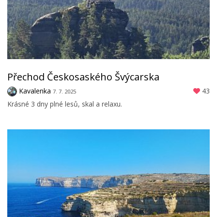
Přechod Českosaského Švýcarska
Kavalenka
43
7. 7. 2025
Krásné 3 dny plné lesů, skal a relaxu.