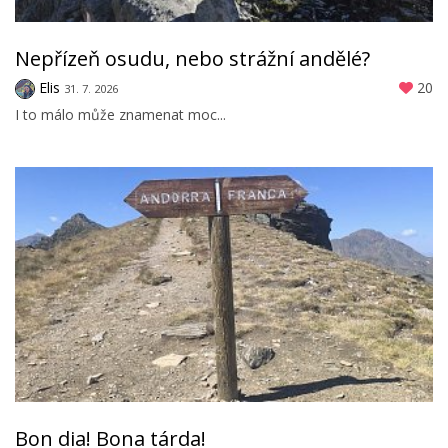
Nepřízeň osudu, nebo strážní andělé?
Elis
20
31. 7. 2026
I to málo může znamenat moc...
Bon dia! Bona tárda!