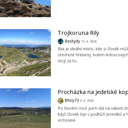
Trojkoruna Rily
Beskydy
10. 4. 2026
Rila je ideální místo, kde si člověk m
otevřené hřebeny, kolem ledovcových j
stojí za to..
Procházka na jedelské ko
Bhoy73
6. 4. 2026
Po Novém roce jsem dal na vábení zná
když člověk žije v podhůří Jeseníků a
vrchovině.