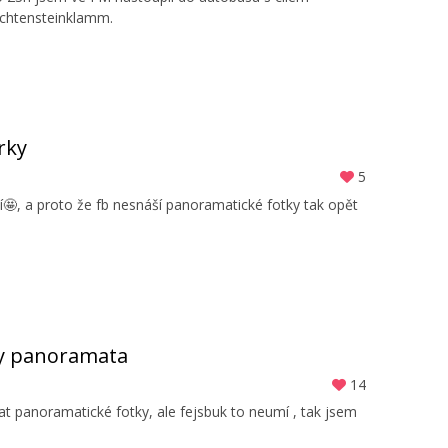
ichtensteinklamm.
rky
5
idí🤩, a proto že fb nesnáší panoramatické fotky tak opět
 ty panoramata
14
t panoramatické fotky, ale fejsbuk to neumí , tak jsem