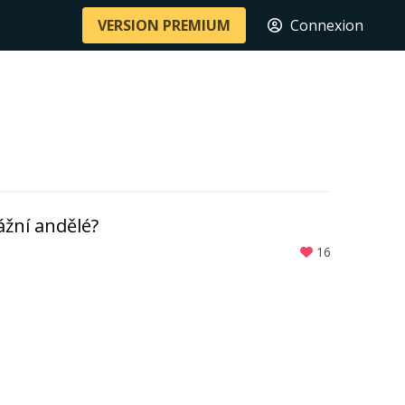
VERSION PREMIUM
Connexion
ážní andělé?
16