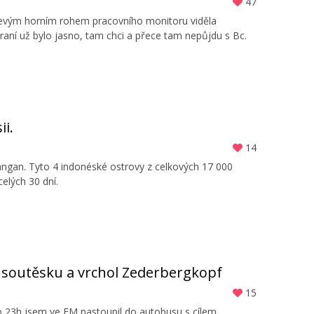
47
 levým horním rohem pracovního monitoru viděla
raní už bylo jasno, tam chci a přece tam nepůjdu s Bc.
ii.
14
angan. Tyto 4 indonéské ostrovy z celkových 17 000
celých 30 dní.
u soutěsku a vrchol Zederbergkopf
15
 Po 23h jsem ve FM nastoupil do autobusu s cílem