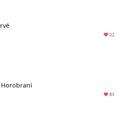
prvé
22
 Horobraní
83