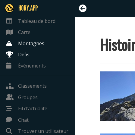
HORY.APP
Tableau de bord
Carte
Histoi
Montagnes
Défis
Événements
Classements
Groupes
Fil d'actualité
Chat
Trouver un utilisateur