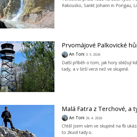
Rakousko, Sankt Johann in Pongau, L
Prvomájové Palkovické hů
An Toni
3. 5. 2026
Další příběh o tom, jak hory sbližují l
tady, a v širší verzi než ve skupině.
Malá Fatra z Terchové, a
An Toni
26. 4. 2026
Chtěl jsem vám ve skupině na fb ukáza
to zkusil tady☺️.