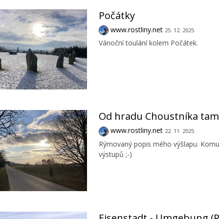
Počátky
www.rostliny.net
25. 12. 2025
Vánoční toulání kolem Počátek.
Od hradu Choustníka tam
www.rostliny.net
22. 11. 2025
Rýmovaný popis mého výšlapu. Komu se
výstupů ;-)
Eisenstadt - Umgebung (