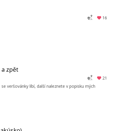
16
 a zpět
21
 veršovánky líbí, další naleznete v popisku mých
Rakúsko)