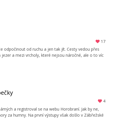
17
ůže odpočinout od ruchu a jen tak jít. Cesty vedou přes
ezer a mezi vrcholy, které nejsou náročné, ale o to víc
pečky
4
mých a registroval se na webu Horobraní. Jak by ne,
 hory za humny. Na první výstupy však došlo v Zábřežské