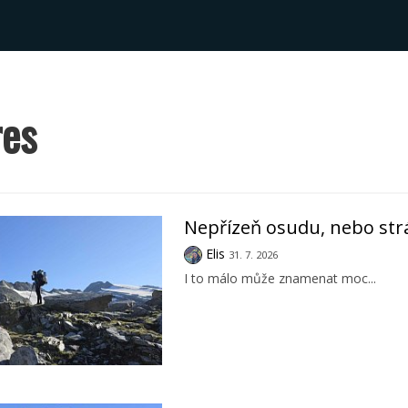
res
Nepřízeň osudu, nebo str
Elis
31. 7. 2026
I to málo může znamenat moc...