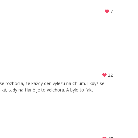
7
22
 se rozhodla, že každý den vylezu na Chlum. I když se
ká, tady na Hané je to velehora. A bylo to fakt