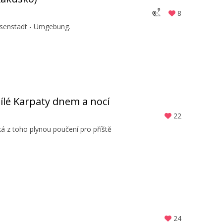
8
Eisenstadt - Umgebung.
ílé Karpaty dnem a nocí
22
á z toho plynou poučení pro příště
24