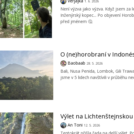
Verjajka
1. 6. 2026
Není výzva jako výzva. Když jsem za
Inženýrský kopec... Po objevení Horob
před jménem 🤔
O (ne)horobraní v Indonés
Baobaab
28. 5. 2026
Bali, Nusa Penida, Lombok, Gili Traw
jsme v 5 lidech navštívili v průběhu ne
Výlet na Lichtenštejnsko
An Toni
12. 5. 2026
Tentokrát přišla řada na delší výlet.