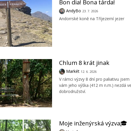
Bon dia! Bona tárda!
AndyBo
23. 7. 2026
Andorrské koně na Tříjezerní jezer
Chlum 8 krát jinak
Markét
12. 6. 2026
V rámci výzvy 8 dní pro paliativu jsem
vám jeho výška (412 m n.m.) nezdá vel
dobrodružství.
Moje inženýrská výzva🎓