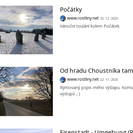
Počátky
www.rostliny.net
25. 12. 2025
Vánoční toulání kolem Počátek.
Od hradu Choustníka tam
www.rostliny.net
22. 11. 2025
Rýmovaný popis mého výšlapu. Komu se
výstupů ;-)
Eisenstadt - Umgebung (