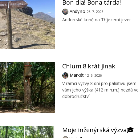
Bon dia! Bona tárda!
AndyBo
23. 7. 2026
Andorrské koně na Tříjezerní jezer
Chlum 8 krát jinak
Markét
12. 6. 2026
V rámci výzvy 8 dní pro paliativu jsem
vám jeho výška (412 m n.m.) nezdá vel
dobrodružství.
Moje inženýrská výzva🎓