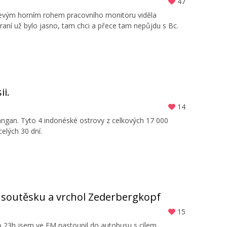
47
 levým horním rohem pracovního monitoru viděla
raní už bylo jasno, tam chci a přece tam nepůjdu s Bc.
ii.
14
angan. Tyto 4 indonéské ostrovy z celkových 17 000
celých 30 dní.
u soutěsku a vrchol Zederbergkopf
15
 Po 23h jsem ve FM nastoupil do autobusu s cílem