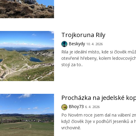
Trojkoruna Rily
Beskydy
10. 4. 2026
Rila je ideální místo, kde si člověk m
otevřené hřebeny, kolem ledovcových j
stojí za to..
Procházka na jedelské ko
Bhoy73
6. 4. 2026
Po Novém roce jsem dal na vábení zná
když člověk žije v podhůří Jeseníků a
vrchovině.