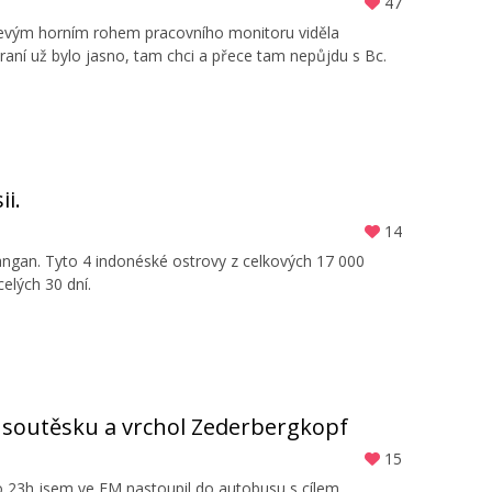
47
 levým horním rohem pracovního monitoru viděla
raní už bylo jasno, tam chci a přece tam nepůjdu s Bc.
ii.
14
angan. Tyto 4 indonéské ostrovy z celkových 17 000
celých 30 dní.
u soutěsku a vrchol Zederbergkopf
15
 Po 23h jsem ve FM nastoupil do autobusu s cílem