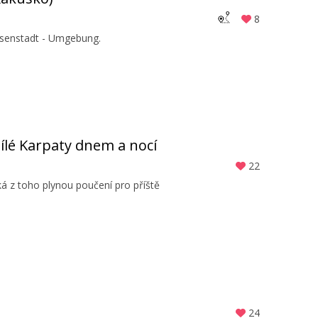
8
Eisenstadt - Umgebung.
ílé Karpaty dnem a nocí
22
á z toho plynou poučení pro příště
24