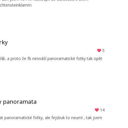
ichtensteinklamm.
rky
5
idí🤩, a proto že fb nesnáší panoramatické fotky tak opět
 ty panoramata
14
t panoramatické fotky, ale fejsbuk to neumí , tak jsem