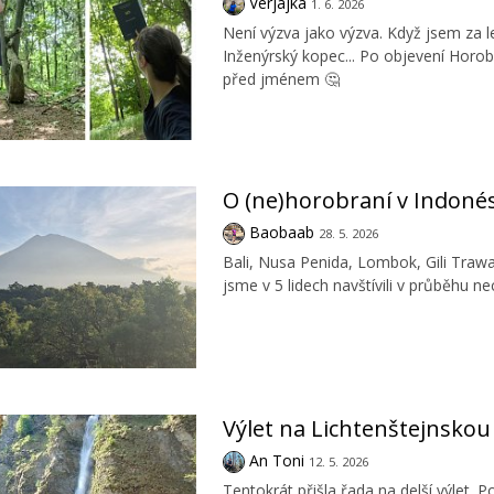
Verjajka
1. 6. 2026
Není výzva jako výzva. Když jsem za
Inženýrský kopec... Po objevení Horob
před jménem 🤔
O (ne)horobraní v Indonés
Baobaab
28. 5. 2026
Bali, Nusa Penida, Lombok, Gili Traw
jsme v 5 lidech navštívili v průběhu ne
Výlet na Lichtenštejnsko
An Toni
12. 5. 2026
Tentokrát přišla řada na delší výlet.