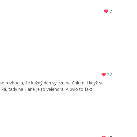
7
22
 se rozhodla, že každý den vylezu na Chlum. I když se
ká, tady na Hané je to velehora. A bylo to fakt