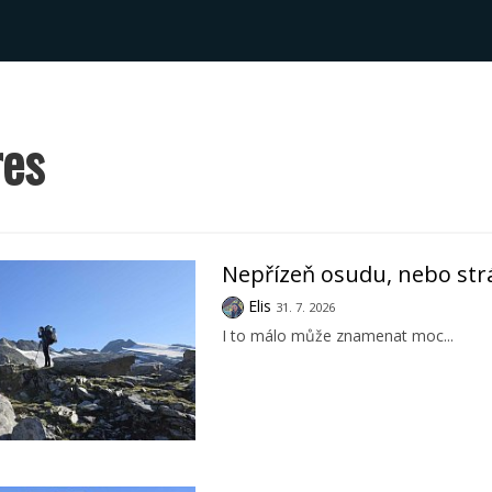
res
Nepřízeň osudu, nebo str
Elis
31. 7. 2026
I to málo může znamenat moc...