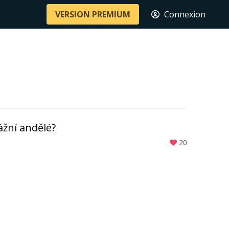
VERSION PREMIUM
Connexion
ážní andělé?
20