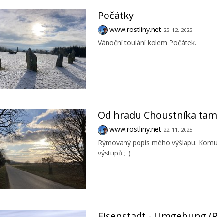
Počátky
www.rostliny.net
25. 12. 2025
Vánoční toulání kolem Počátek.
Od hradu Choustníka tam
www.rostliny.net
22. 11. 2025
Rýmovaný popis mého výšlapu. Komu se
výstupů ;-)
Eisenstadt - Umgebung (