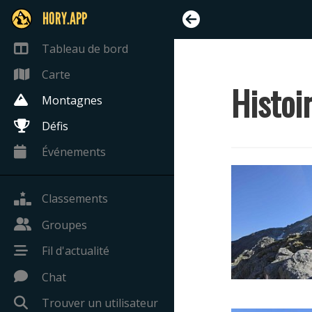
HORY.APP
Tableau de bord
Carte
Histoi
Montagnes
Défis
Événements
Classements
Groupes
Fil d'actualité
Chat
Trouver un utilisateur