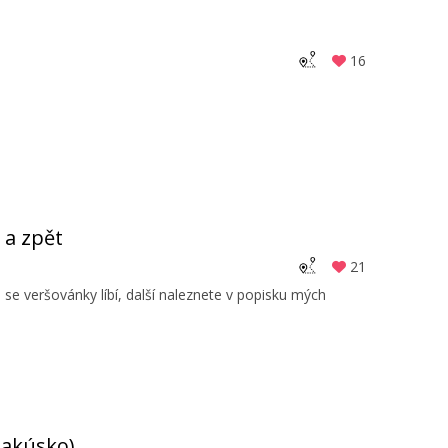
16
 a zpět
21
 veršovánky líbí, další naleznete v popisku mých
Rakúsko)