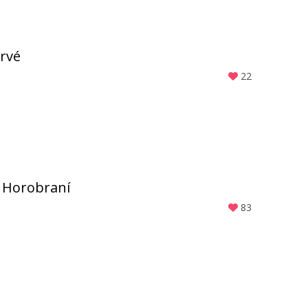
prvé
22
 Horobraní
83