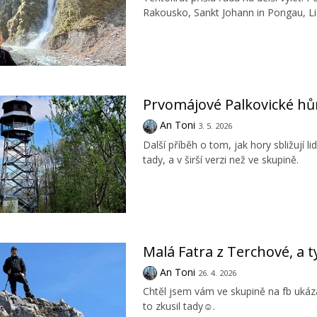
Rakousko, Sankt Johann in Pongau, L
Prvomájové Palkovické hů
An Toni
3. 5. 2026
Další příběh o tom, jak hory sbližují l
tady, a v širší verzi než ve skupině.
Malá Fatra z Terchové, a
An Toni
26. 4. 2026
Chtěl jsem vám ve skupině na fb ukáza
to zkusil tady☺️.