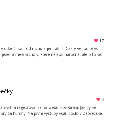
17
ůže odpočinout od ruchu a jen tak jít. Cesty vedou přes
ezer a mezi vrcholy, které nejsou náročné, ale o to víc
pečky
4
mých a registroval se na webu Horobraní. Jak by ne,
 hory za humny. Na první výstupy však došlo v Zábřežské