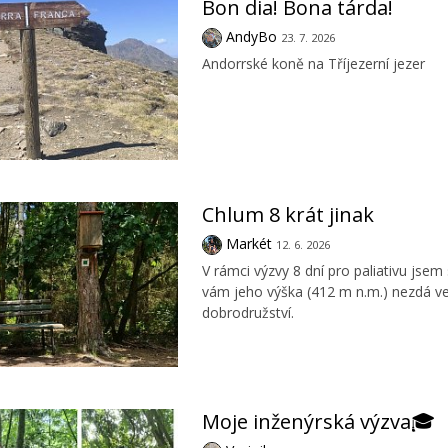
Bon dia! Bona tárda!
AndyBo
23. 7. 2026
Andorrské koně na Tříjezerní jezer
Chlum 8 krát jinak
Markét
12. 6. 2026
V rámci výzvy 8 dní pro paliativu jsem
vám jeho výška (412 m n.m.) nezdá vel
dobrodružství.
Moje inženýrská výzva🎓