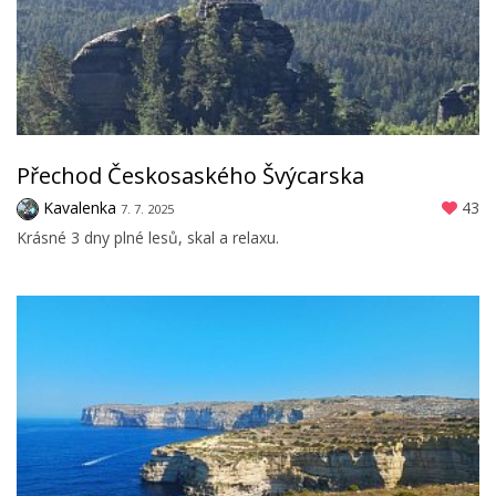
Přechod Českosaského Švýcarska
Kavalenka
43
7. 7. 2025
Krásné 3 dny plné lesů, skal a relaxu.