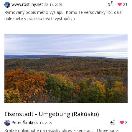
www.rostliny.net
21
22. 11. 2025
Rýmovaný popis mého výšlapu. Komu se veršovánky líbí, další
naleznete v popisku mých výstupů ;-)
Eisenstadt - Umgebung (Rakúsko)
Peter Šimko
8
4. 11. 2025
Krátke ohliadnutie na rakúsky okres Eisenstadt - Umgebung.