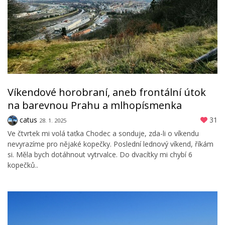
Víkendové horobraní, aneb frontální útok
na barevnou Prahu a mlhopísmenka
catus
31
28. 1. 2025
Ve čtvrtek mi volá taťka Chodec a sonduje, zda-li o víkendu
nevyrazíme pro nějaké kopečky. Poslední lednový víkend, říkám
si. Měla bych dotáhnout vytrvalce. Do dvacítky mi chybí 6
kopečků..