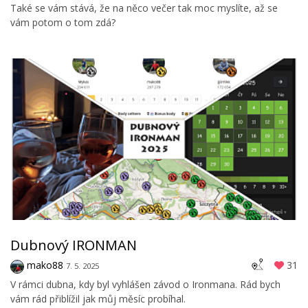
Také se vám stává, že na něco večer tak moc myslíte, až se
vám potom o tom zdá?
Dubnový IRONMAN
mako88
31
7. 5. 2025
V rámci dubna, kdy byl vyhlášen závod o Ironmana. Rád bych
vám rád přiblížil jak můj měsíc probíhal.