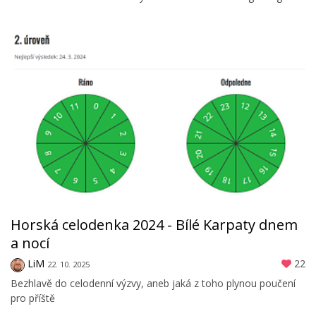
Horská celodenka 2024 - Bílé Karpaty dnem
a nocí
LiM
22
22. 10. 2025
Bezhlavě do celodenní výzvy, aneb jaká z toho plynou poučení
pro příště