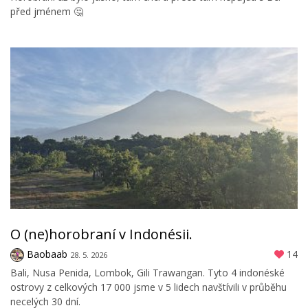
před jménem 🤔
O (ne)horobraní v Indonésii.
Baobaab
14
28. 5. 2026
Bali, Nusa Penida, Lombok, Gili Trawangan. Tyto 4 indonéské
ostrovy z celkových 17 000 jsme v 5 lidech navštívili v průběhu
necelých 30 dní.