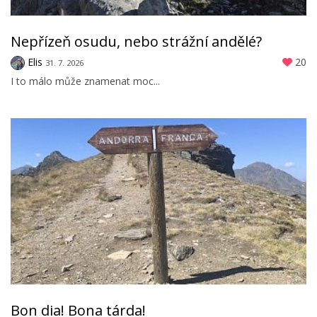
Nepřízeň osudu, nebo strážní andělé?
Elis
20
31. 7. 2026
I to málo může znamenat moc...
Bon dia! Bona tárda!