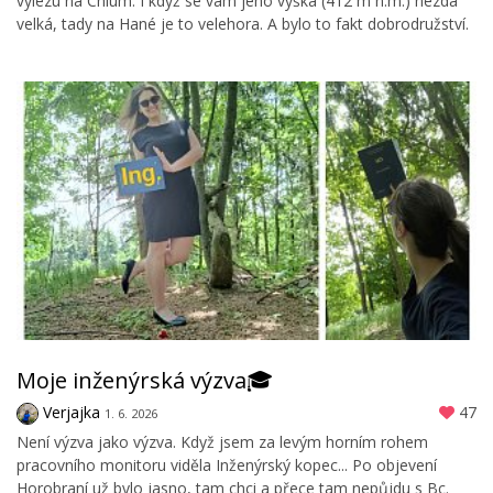
vylezu na Chlum. I když se vám jeho výška (412 m n.m.) nezdá
velká, tady na Hané je to velehora. A bylo to fakt dobrodružství.
Moje inženýrská výzva🎓
Verjajka
47
1. 6. 2026
Není výzva jako výzva. Když jsem za levým horním rohem
pracovního monitoru viděla Inženýrský kopec... Po objevení
Horobraní už bylo jasno, tam chci a přece tam nepůjdu s Bc.