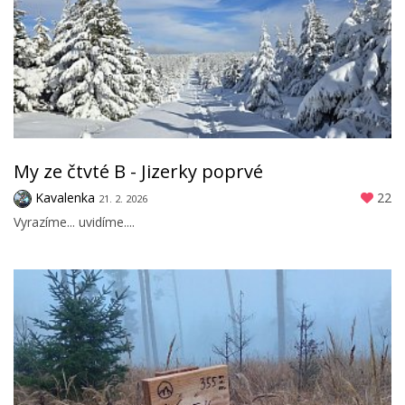
My ze čtvté B - Jizerky poprvé
Kavalenka
22
21. 2. 2026
Vyrazíme... uvidíme....