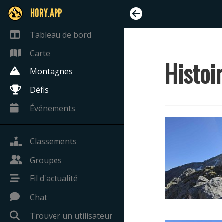
HORY.APP
Tableau de bord
Carte
Histoi
Montagnes
Défis
Événements
Classements
Groupes
Fil d'actualité
Chat
Trouver un utilisateur