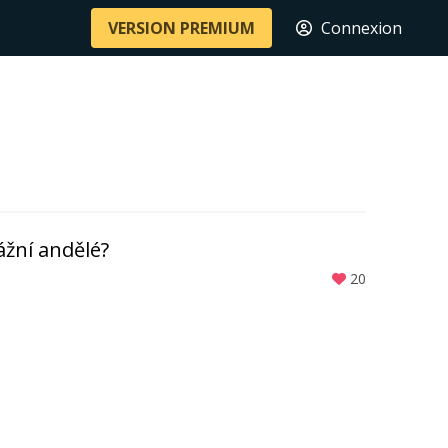
VERSION PREMIUM
Connexion
ážní andělé?
20