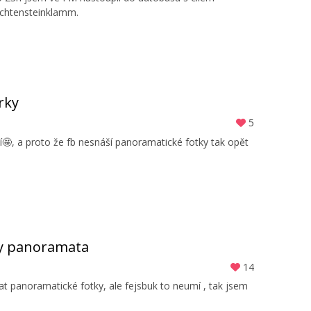
ichtensteinklamm.
rky
5
idí🤩, a proto že fb nesnáší panoramatické fotky tak opět
 ty panoramata
14
t panoramatické fotky, ale fejsbuk to neumí , tak jsem