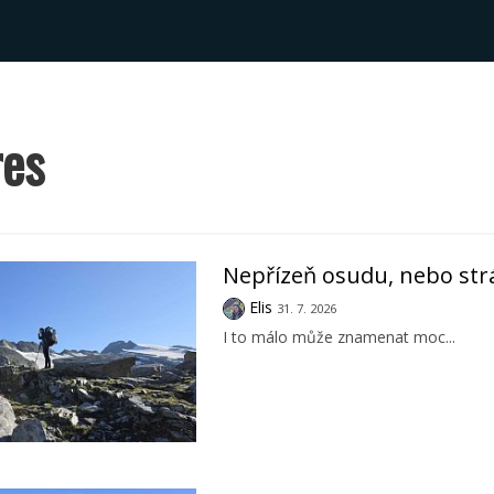
res
Nepřízeň osudu, nebo str
Elis
31. 7. 2026
I to málo může znamenat moc...