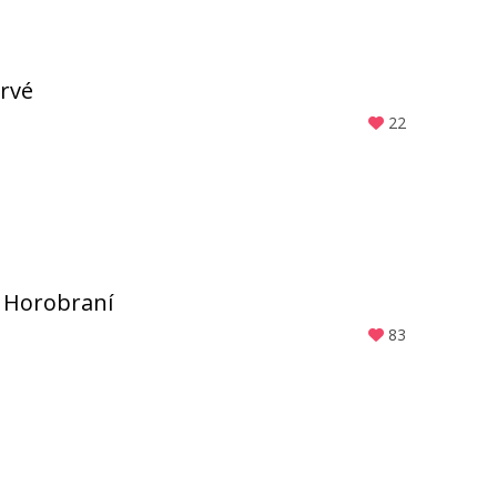
prvé
22
 Horobraní
83