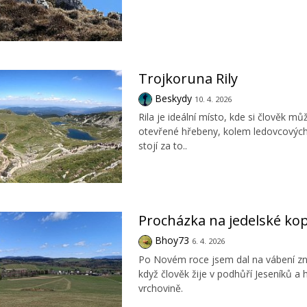
Trojkoruna Rily
Beskydy
10. 4. 2026
Rila je ideální místo, kde si člověk m
otevřené hřebeny, kolem ledovcových j
stojí za to..
Procházka na jedelské ko
Bhoy73
6. 4. 2026
Po Novém roce jsem dal na vábení zná
když člověk žije v podhůří Jeseníků a
vrchovině.