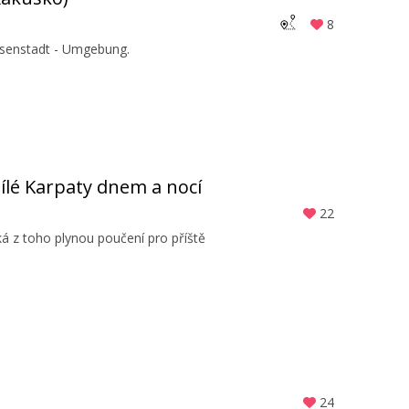
8
Eisenstadt - Umgebung.
ílé Karpaty dnem a nocí
22
á z toho plynou poučení pro příště
24