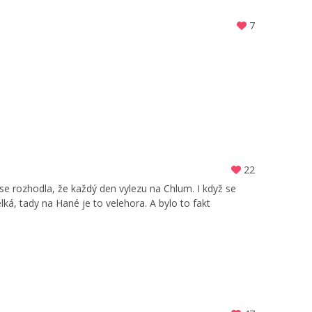
7
22
 se rozhodla, že každý den vylezu na Chlum. I když se
ká, tady na Hané je to velehora. A bylo to fakt