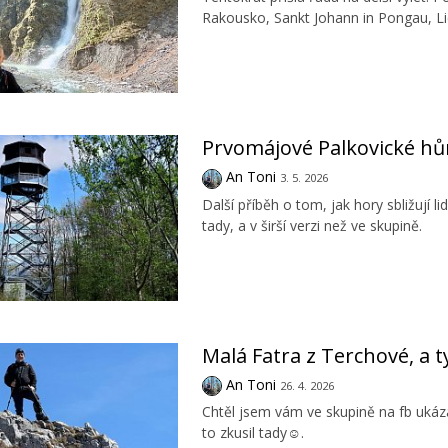
Rakousko, Sankt Johann in Pongau, L
Prvomájové Palkovické hů
An Toni
3. 5. 2026
Další příběh o tom, jak hory sbližují l
tady, a v širší verzi než ve skupině.
Malá Fatra z Terchové, a
An Toni
26. 4. 2026
Chtěl jsem vám ve skupině na fb ukáza
to zkusil tady☺️.