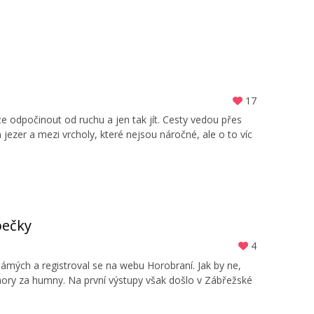
17
ůže odpočinout od ruchu a jen tak jít. Cesty vedou přes
ezer a mezi vrcholy, které nejsou náročné, ale o to víc
pečky
4
mých a registroval se na webu Horobraní. Jak by ne,
 hory za humny. Na první výstupy však došlo v Zábřežské