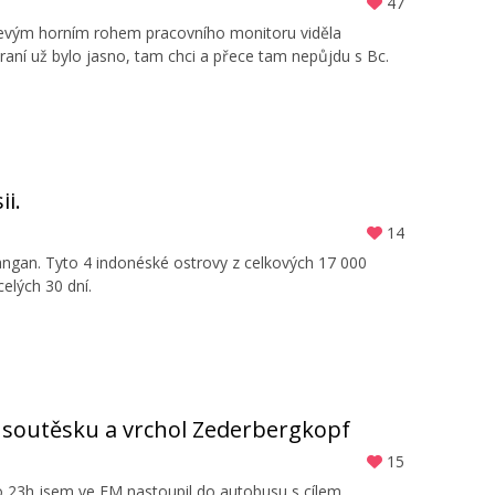
47
 levým horním rohem pracovního monitoru viděla
raní už bylo jasno, tam chci a přece tam nepůjdu s Bc.
ii.
14
angan. Tyto 4 indonéské ostrovy z celkových 17 000
celých 30 dní.
u soutěsku a vrchol Zederbergkopf
15
 Po 23h jsem ve FM nastoupil do autobusu s cílem