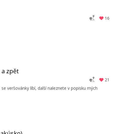
16
 a zpět
21
 veršovánky líbí, další naleznete v popisku mých
Rakúsko)