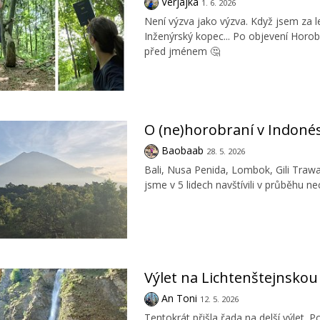
Verjajka
1. 6. 2026
Není výzva jako výzva. Když jsem za
Inženýrský kopec... Po objevení Horob
před jménem 🤔
O (ne)horobraní v Indonés
Baobaab
28. 5. 2026
Bali, Nusa Penida, Lombok, Gili Traw
jsme v 5 lidech navštívili v průběhu ne
Výlet na Lichtenštejnsko
An Toni
12. 5. 2026
Tentokrát přišla řada na delší výlet.