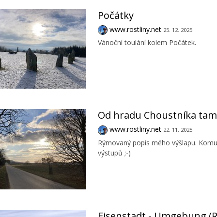
Počátky
www.rostliny.net
25. 12. 2025
Vánoční toulání kolem Počátek.
Od hradu Choustníka tam
www.rostliny.net
22. 11. 2025
Rýmovaný popis mého výšlapu. Komu se
výstupů ;-)
Eisenstadt - Umgebung (