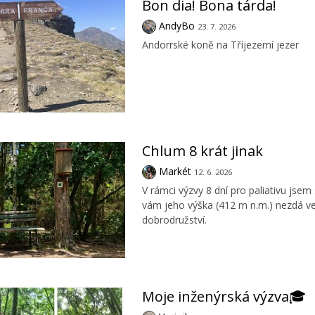
Bon dia! Bona tárda!
AndyBo
23. 7. 2026
Andorrské koně na Tříjezerní jezer
Chlum 8 krát jinak
Markét
12. 6. 2026
V rámci výzvy 8 dní pro paliativu jsem
vám jeho výška (412 m n.m.) nezdá vel
dobrodružství.
Moje inženýrská výzva🎓