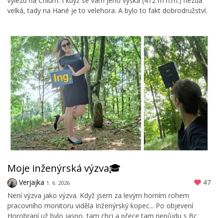
vylezu na Chlum. I když se vám jeho výška (412 m n.m.) nezdá
velká, tady na Hané je to velehora. A bylo to fakt dobrodružství.
Moje inženýrská výzva🎓
Verjajka
47
1. 6. 2026
Není výzva jako výzva. Když jsem za levým horním rohem
pracovního monitoru viděla Inženýrský kopec... Po objevení
Horobraní už bylo jasno, tam chci a přece tam nepůjdu s Bc.