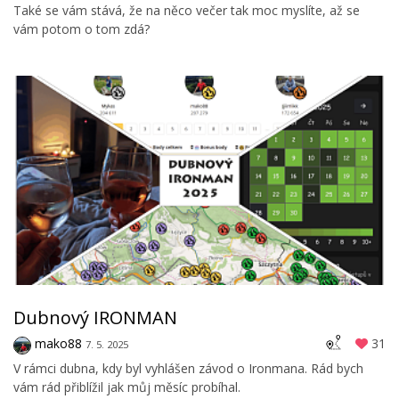
Také se vám stává, že na něco večer tak moc myslíte, až se
vám potom o tom zdá?
Dubnový IRONMAN
mako88
31
7. 5. 2025
V rámci dubna, kdy byl vyhlášen závod o Ironmana. Rád bych
vám rád přiblížil jak můj měsíc probíhal.