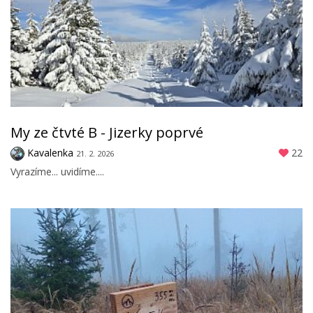
My ze čtvté B - Jizerky poprvé
Kavalenka
22
21. 2. 2026
Vyrazíme... uvidíme....