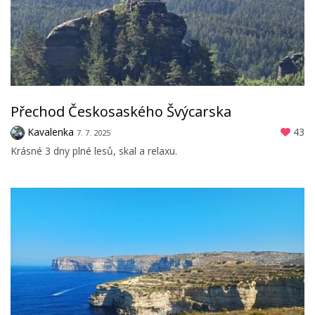
Přechod Českosaského Švýcarska
Kavalenka
43
7. 7. 2025
Krásné 3 dny plné lesů, skal a relaxu.