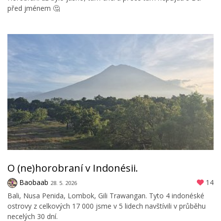
před jménem 🤔
O (ne)horobraní v Indonésii.
Baobaab
14
28. 5. 2026
Bali, Nusa Penida, Lombok, Gili Trawangan. Tyto 4 indonéské
ostrovy z celkových 17 000 jsme v 5 lidech navštívili v průběhu
necelých 30 dní.