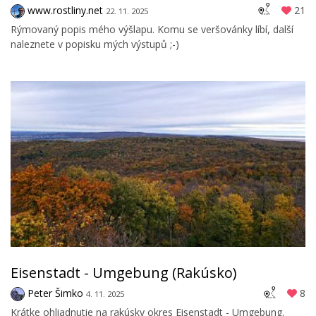
www.rostliny.net
21
22. 11. 2025
Rýmovaný popis mého výšlapu. Komu se veršovánky líbí, další
naleznete v popisku mých výstupů ;-)
Eisenstadt - Umgebung (Rakúsko)
Peter Šimko
8
4. 11. 2025
Krátke ohliadnutie na rakúsky okres Eisenstadt - Umgebung.