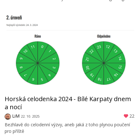
Horská celodenka 2024 - Bílé Karpaty dnem
a nocí
LiM
22
22. 10. 2025
Bezhlavě do celodenní výzvy, aneb jaká z toho plynou poučení
pro příště