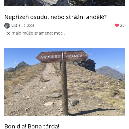
Nepřízeň osudu, nebo strážní andělé?
Elis
20
31. 7. 2026
I to málo může znamenat moc...
Bon dia! Bona tárda!