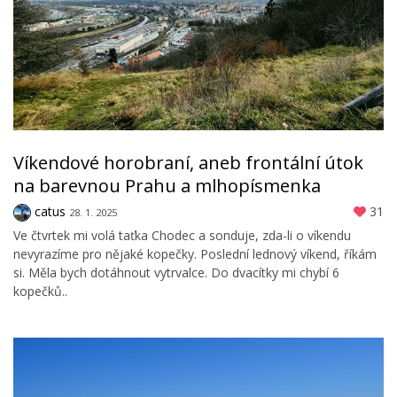
Víkendové horobraní, aneb frontální útok
na barevnou Prahu a mlhopísmenka
catus
31
28. 1. 2025
Ve čtvrtek mi volá taťka Chodec a sonduje, zda-li o víkendu
nevyrazíme pro nějaké kopečky. Poslední lednový víkend, říkám
si. Měla bych dotáhnout vytrvalce. Do dvacítky mi chybí 6
kopečků..