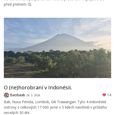
před jménem 🤔
O (ne)horobraní v Indonésii.
Baobaab
14
28. 5. 2026
Bali, Nusa Penida, Lombok, Gili Trawangan. Tyto 4 indonéské
ostrovy z celkových 17 000 jsme v 5 lidech navštívili v průběhu
necelých 30 dní.