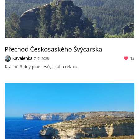
Přechod Českosaského Švýcarska
Kavalenka
43
7. 7. 2025
Krásné 3 dny plné lesů, skal a relaxu.