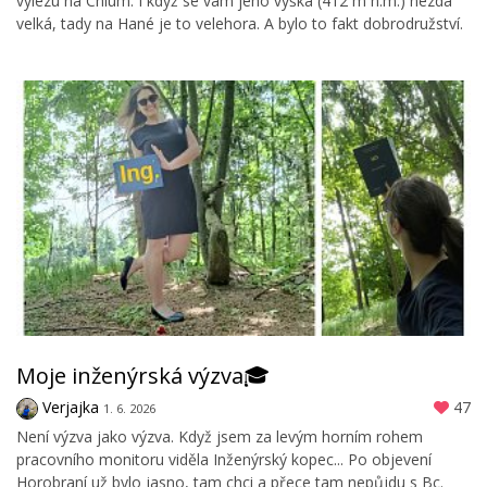
vylezu na Chlum. I když se vám jeho výška (412 m n.m.) nezdá
velká, tady na Hané je to velehora. A bylo to fakt dobrodružství.
Moje inženýrská výzva🎓
Verjajka
47
1. 6. 2026
Není výzva jako výzva. Když jsem za levým horním rohem
pracovního monitoru viděla Inženýrský kopec... Po objevení
Horobraní už bylo jasno, tam chci a přece tam nepůjdu s Bc.