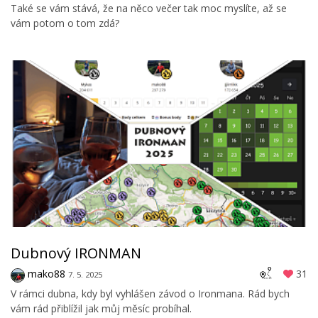
Také se vám stává, že na něco večer tak moc myslíte, až se
vám potom o tom zdá?
Dubnový IRONMAN
mako88
31
7. 5. 2025
V rámci dubna, kdy byl vyhlášen závod o Ironmana. Rád bych
vám rád přiblížil jak můj měsíc probíhal.