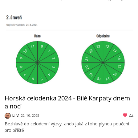
Horská celodenka 2024 - Bílé Karpaty dnem
a nocí
LiM
22
22. 10. 2025
Bezhlavě do celodenní výzvy, aneb jaká z toho plynou poučení
pro příště