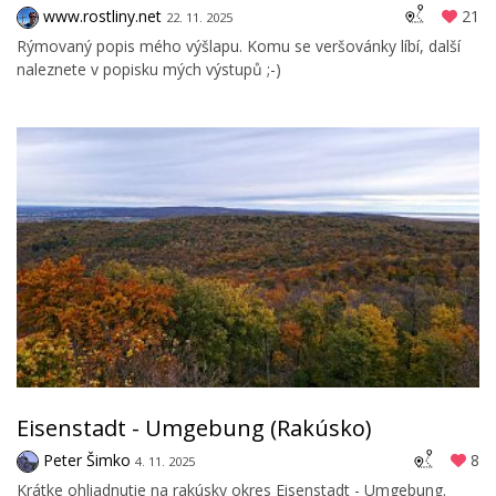
www.rostliny.net
21
22. 11. 2025
Rýmovaný popis mého výšlapu. Komu se veršovánky líbí, další
naleznete v popisku mých výstupů ;-)
Eisenstadt - Umgebung (Rakúsko)
Peter Šimko
8
4. 11. 2025
Krátke ohliadnutie na rakúsky okres Eisenstadt - Umgebung.