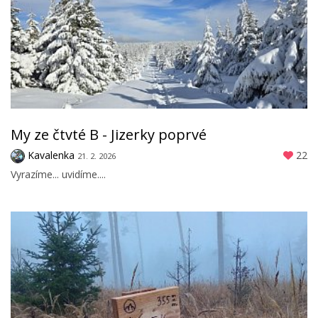
My ze čtvté B - Jizerky poprvé
Kavalenka
22
21. 2. 2026
Vyrazíme... uvidíme....