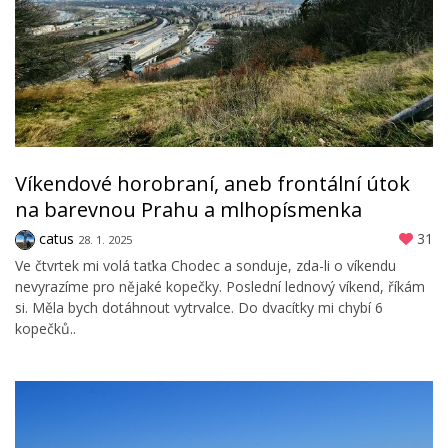
Víkendové horobraní, aneb frontální útok
na barevnou Prahu a mlhopísmenka
catus
31
28. 1. 2025
Ve čtvrtek mi volá taťka Chodec a sonduje, zda-li o víkendu
nevyrazíme pro nějaké kopečky. Poslední lednový víkend, říkám
si. Měla bych dotáhnout vytrvalce. Do dvacítky mi chybí 6
kopečků..