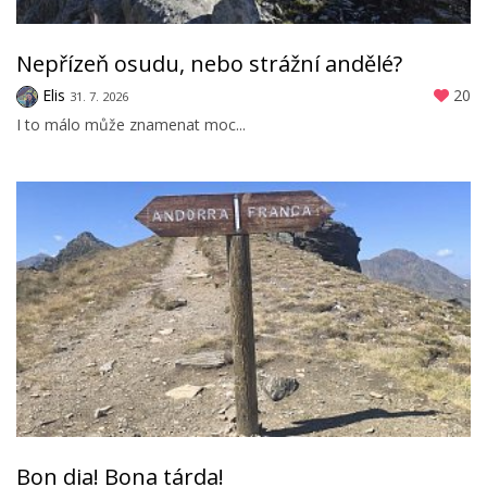
Nepřízeň osudu, nebo strážní andělé?
Elis
20
31. 7. 2026
I to málo může znamenat moc...
Bon dia! Bona tárda!