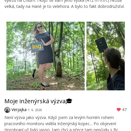
vylezu na Chlum. I když se vám jeho výška (412 m n.m.) nezdá
velká, tady na Hané je to velehora. A bylo to fakt dobrodružství.
Moje inženýrská výzva🎓
Verjajka
47
1. 6. 2026
Není výzva jako výzva. Když jsem za levým horním rohem
pracovního monitoru viděla Inženýrský kopec... Po objevení
Horobraní už bylo jasno, tam chci a přece tam nepůjdu s Bc.