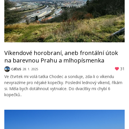
Víkendové horobraní, aneb frontální útok
na barevnou Prahu a mlhopísmenka
catus
31
28. 1. 2025
Ve čtvrtek mi volá taťka Chodec a sonduje, zda-li o víkendu
nevyrazíme pro nějaké kopečky. Poslední lednový víkend, říkám
si. Měla bych dotáhnout vytrvalce. Do dvacítky mi chybí 6
kopečků..