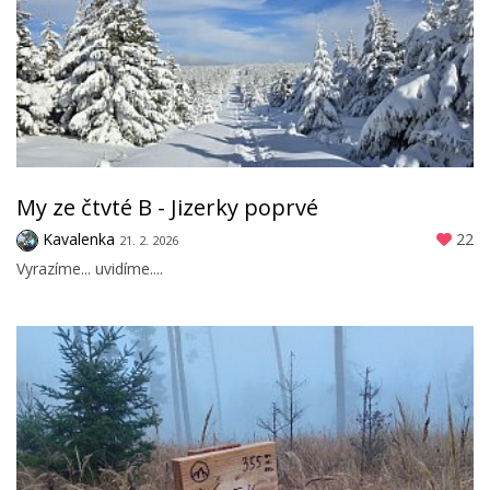
My ze čtvté B - Jizerky poprvé
Kavalenka
22
21. 2. 2026
Vyrazíme... uvidíme....