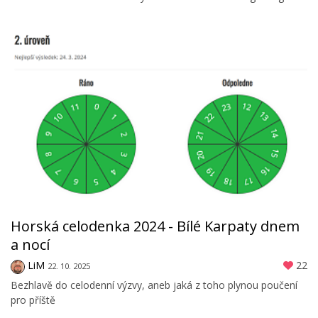
Horská celodenka 2024 - Bílé Karpaty dnem
a nocí
LiM
22
22. 10. 2025
Bezhlavě do celodenní výzvy, aneb jaká z toho plynou poučení
pro příště