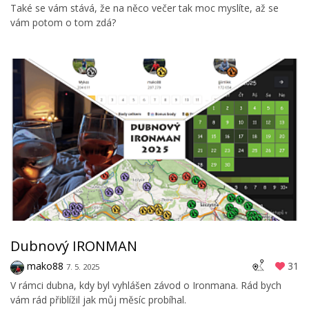
Také se vám stává, že na něco večer tak moc myslíte, až se
vám potom o tom zdá?
Dubnový IRONMAN
mako88
31
7. 5. 2025
V rámci dubna, kdy byl vyhlášen závod o Ironmana. Rád bych
vám rád přiblížil jak můj měsíc probíhal.