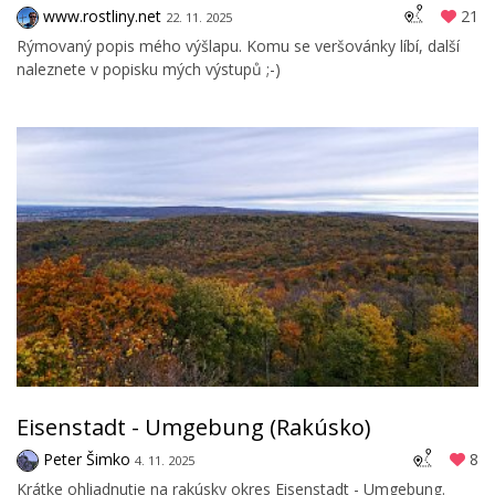
www.rostliny.net
21
22. 11. 2025
Rýmovaný popis mého výšlapu. Komu se veršovánky líbí, další
naleznete v popisku mých výstupů ;-)
Eisenstadt - Umgebung (Rakúsko)
Peter Šimko
8
4. 11. 2025
Krátke ohliadnutie na rakúsky okres Eisenstadt - Umgebung.