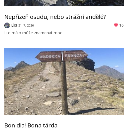
Nepřízeň osudu, nebo strážní andělé?
Elis
16
31. 7. 2026
I to málo může znamenat moc...
Bon dia! Bona tárda!