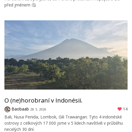
před jménem 🤔
O (ne)horobraní v Indonésii.
Baobaab
14
28. 5. 2026
Bali, Nusa Penida, Lombok, Gili Trawangan. Tyto 4 indonéské
ostrovy z celkových 17 000 jsme v 5 lidech navštívili v průběhu
necelých 30 dní.