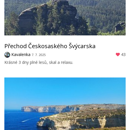
Přechod Českosaského Švýcarska
Kavalenka
43
7. 7. 2025
Krásné 3 dny plné lesů, skal a relaxu.