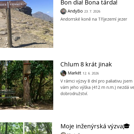
Bon dia! Bona tárda!
AndyBo
23. 7. 2026
Andorrské koně na Tříjezerní jezer
Chlum 8 krát jinak
Markét
12. 6. 2026
V rámci výzvy 8 dní pro paliativu jsem
vám jeho výška (412 m n.m.) nezdá vel
dobrodružství.
Moje inženýrská výzva🎓