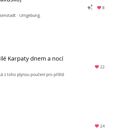
8
Eisenstadt - Umgebung.
ílé Karpaty dnem a nocí
22
á z toho plynou poučení pro příště
24