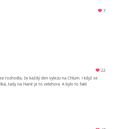
7
22
 se rozhodla, že každý den vylezu na Chlum. I když se
ká, tady na Hané je to velehora. A bylo to fakt