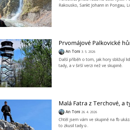
Rakousko, Sankt Johann in Pongau, L
Prvomájové Palkovické hů
An Toni
3. 5. 2026
Další příběh o tom, jak hory sbližují l
tady, a v širší verzi než ve skupině.
Malá Fatra z Terchové, a
An Toni
26. 4. 2026
Chtěl jsem vám ve skupině na fb ukáza
to zkusil tady☺️.