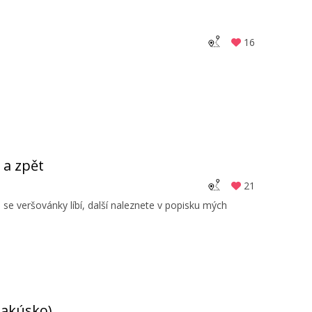
16
 a zpět
21
 veršovánky líbí, další naleznete v popisku mých
Rakúsko)