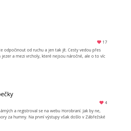
17
ůže odpočinout od ruchu a jen tak jít. Cesty vedou přes
ezer a mezi vrcholy, které nejsou náročné, ale o to víc
pečky
4
mých a registroval se na webu Horobraní. Jak by ne,
 hory za humny. Na první výstupy však došlo v Zábřežské