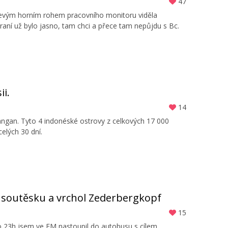
47
 levým horním rohem pracovního monitoru viděla
raní už bylo jasno, tam chci a přece tam nepůjdu s Bc.
ii.
14
angan. Tyto 4 indonéské ostrovy z celkových 17 000
celých 30 dní.
u soutěsku a vrchol Zederbergkopf
15
 Po 23h jsem ve FM nastoupil do autobusu s cílem