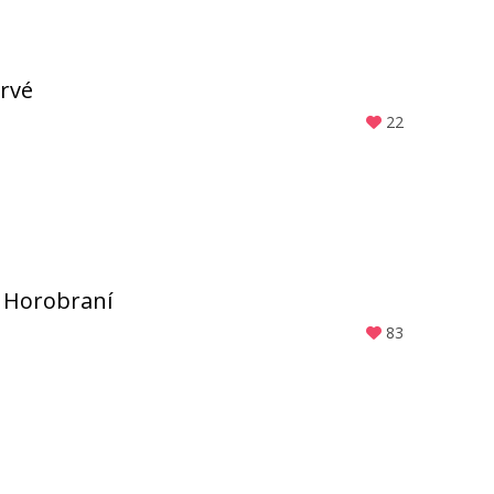
prvé
22
 Horobraní
83