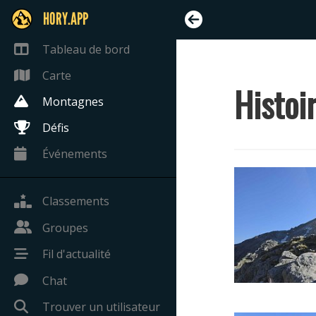
HORY.APP
Tableau de bord
Carte
Histoi
Montagnes
Défis
Événements
Classements
Groupes
Fil d'actualité
Chat
Trouver un utilisateur