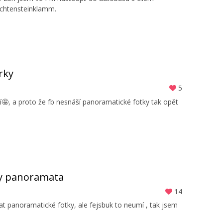
ichtensteinklamm.
rky
5
idí🤩, a proto že fb nesnáší panoramatické fotky tak opět
 ty panoramata
14
t panoramatické fotky, ale fejsbuk to neumí , tak jsem