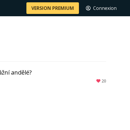
VERSION PREMIUM
Connexion
ážní andělé?
20