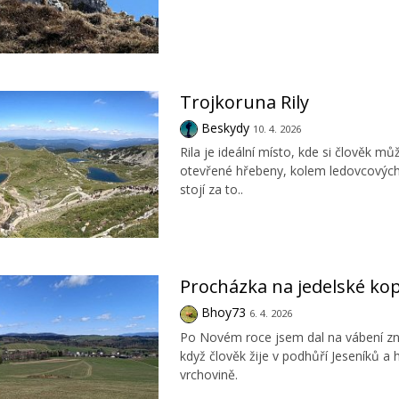
Trojkoruna Rily
Beskydy
10. 4. 2026
Rila je ideální místo, kde si člověk m
otevřené hřebeny, kolem ledovcových j
stojí za to..
Procházka na jedelské ko
Bhoy73
6. 4. 2026
Po Novém roce jsem dal na vábení zná
když člověk žije v podhůří Jeseníků a
vrchovině.