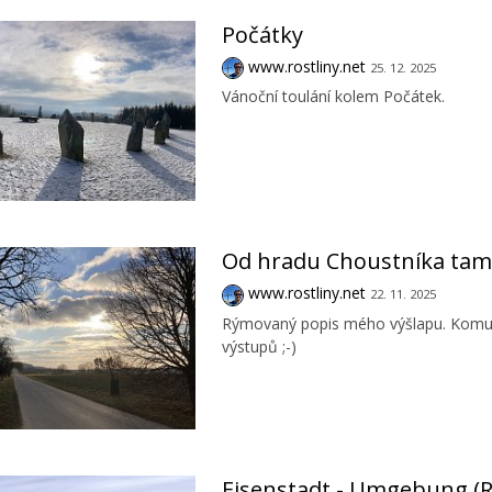
Počátky
www.rostliny.net
25. 12. 2025
Vánoční toulání kolem Počátek.
Od hradu Choustníka tam
www.rostliny.net
22. 11. 2025
Rýmovaný popis mého výšlapu. Komu se
výstupů ;-)
Eisenstadt - Umgebung (