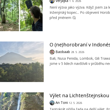
Verjajka
1. 6. 2026
Není výzva jako výzva. Když jsem za
Inženýrský kopec... Po objevení Horob
před jménem 🤔
O (ne)horobraní v Indonés
Baobaab
28. 5. 2026
Bali, Nusa Penida, Lombok, Gili Traw
jsme v 5 lidech navštívili v průběhu ne
Výlet na Lichtenštejnsko
An Toni
12. 5. 2026
Tentokrát přišla řada na delší výlet.