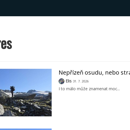
res
Nepřízeň osudu, nebo str
Elis
31. 7. 2026
I to málo může znamenat moc...