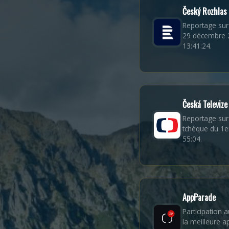
Český Rozhlas
Reportage sur
29 décembre 
13:41:24.
Česká Televize
Reportage sur 
tchèque du 1e
55:04.
AppParade
Participation
la meilleure a