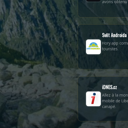
avons obtenu 
Svět Androida
Hory.app comm
touristes.
iDNES.cz
Allez à la mon
mobile de Libe
canapé.