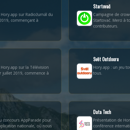
Startovač
 Hory.app sur Radiožurnál du
Campagne de crowd
2019, commençant à
Startovač. Merci à t
contributeurs.
Svět Outdooru
Hory.app sur la Télévision
Hory.app : un jeu to
r juillet 2019, commence à
tous.
Data Tech
 au concours AppParade pour
Présentation de Hor
pplication nationale, où nous
conférence internat