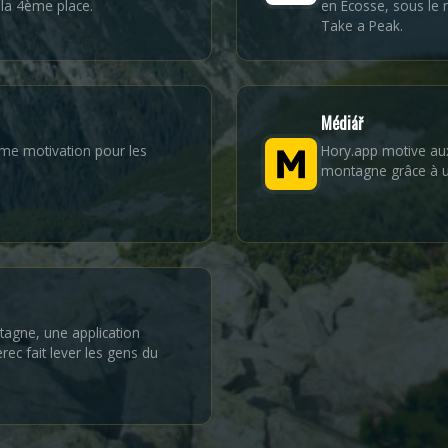
la 4ème place.
en Écosse, sous le 
Take a Peak.
Médiář
e motivation pour les
Hory.app motive a
montagne grâce à u
tagne, une application
rec fait lever les gens du