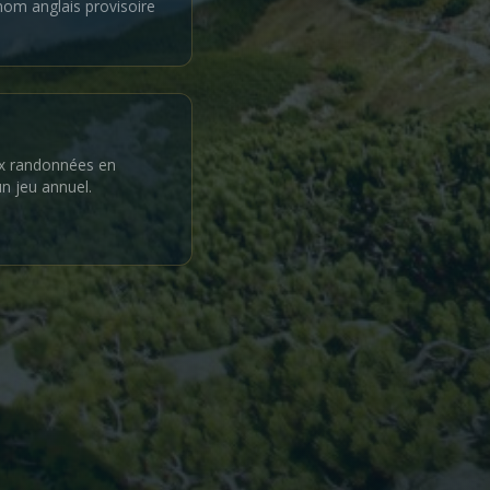
nom anglais provisoire
ux randonnées en
n jeu annuel.