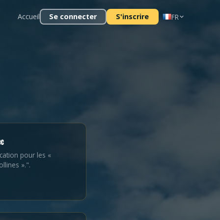
Accueil
Se connecter
S'inscrire
FR
ec
cation pour les «
llines ».".