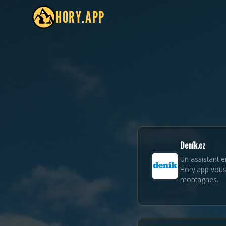
HORY.APP
Deník.cz
Un assistant e
Hory.app vous 
montagnes.