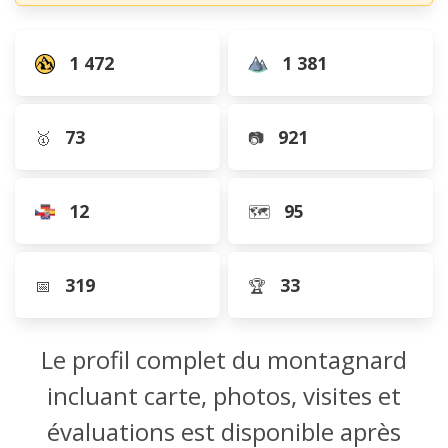
1 472
1 381
73
921
🥇
📷
12
95
🗺️
319
33
📅
🏆
Le profil complet du montagnard
incluant carte, photos, visites et
évaluations est disponible après