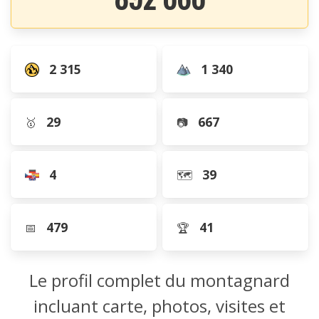
2 315
1 340
29
667
🥇
📷
4
39
🗺️
479
41
📅
🏆
Le profil complet du montagnard
incluant carte, photos, visites et