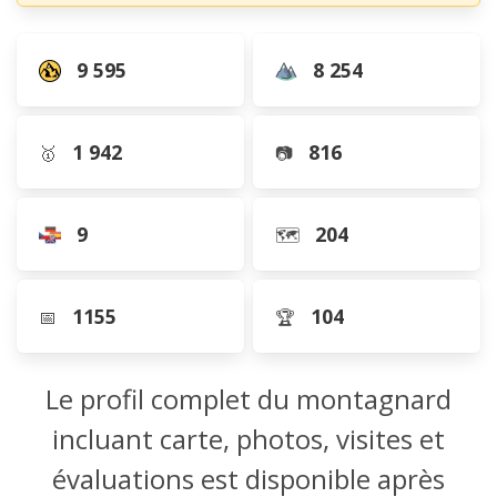
9 595
8 254
1 942
816
🥇
📷
9
204
🗺️
1155
104
📅
🏆
Le profil complet du montagnard
incluant carte, photos, visites et
évaluations est disponible après