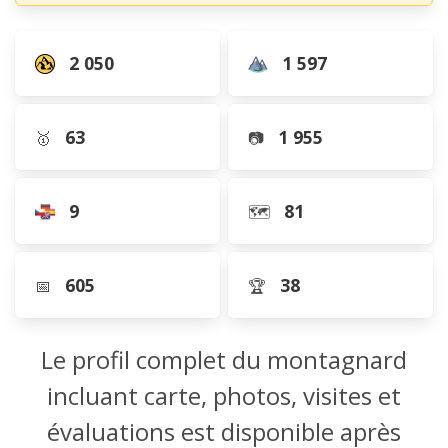
2 050
1 597
63
1 955
🥇
📷
9
81
🗺️
605
38
📅
🏆
Le profil complet du montagnard
incluant carte, photos, visites et
évaluations est disponible après