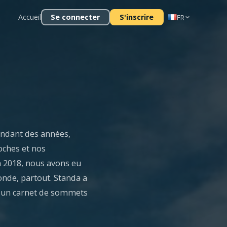
Accueil
Se connecter
S'inscrire
FR
endant des années,
oches et nos
n 2018, nous avons eu
onde, partout. Standa a
 un carnet de sommets