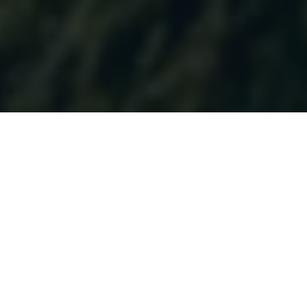
KROK ZA KROKEM
Jak výzva funguje?
Od prvního e-mailu po závěrečné statistiky —
postaráme se o vše.