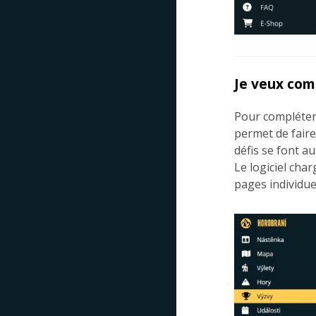
Je veux com
Pour compléter l
permet de faire 
défis se font a
Le logiciel cha
pages individuel