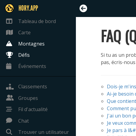
HORY.APP
Tableau de bord
FAQ (Q
Carte
Montagnes
Défis
Si tu as un pro
pas, écris-nous
Événements
Classements
Dois-je m'ins
Ai-je besoin
Groupes
Que contient
Comment puis
Fil d'actualité
J'ai un bon 
Chat
Je veux comm
Je pars à l&
Trouver un utilisateur