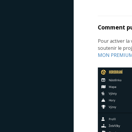
Comment pui
Pour activer la
soutenir le proj
MON PREMIU