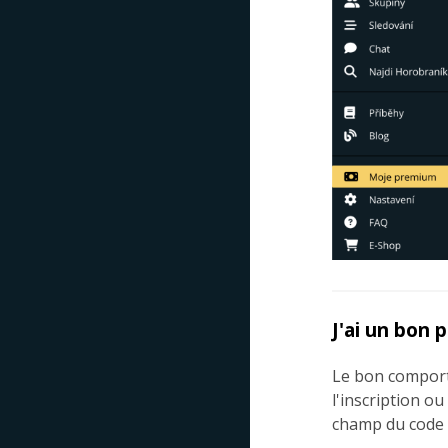
J'ai un bon 
Le bon comporte
l'inscription o
champ du code 