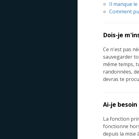
Il manque le
Comment puis
Dois-je m'ins
Ce n'est pas né
sauvegarder tou
même temps, tu 
randonnées, des
devras te procu
Ai-je besoin
La fonction prin
fonctionne hors
depuis la mise 