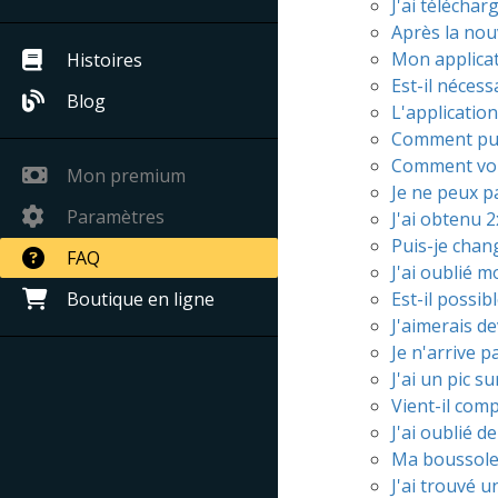
J'ai téléchar
Après la nouv
Mon applicat
Histoires
Est-il nécess
Blog
L'application
Comment pui
Comment voir
Mon premium
Je ne peux p
Paramètres
J'ai obtenu 2
Puis-je chan
FAQ
J'ai oublié m
Boutique en ligne
Est-il possib
J'aimerais de
Je n'arrive 
J'ai un pic s
Vient-il comp
J'ai oublié d
Ma boussole 
J'ai trouvé 