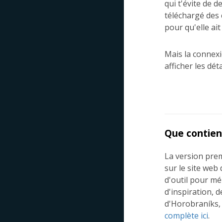
qui t'évite de 
téléchargé des 
pour qu'elle ait
Mais la connexi
afficher les dét
Que contien
La version prem
sur le site web
d'outil pour mé
d'inspiration, d
d'Horobraníks, 
complète ici
.