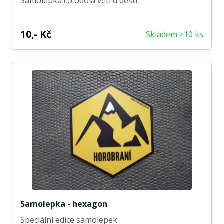
Samolepka co odolá větru dešti
10,- Kč
Skladem >10 ks
Samolepka - hexagon
Speciální edice samolepek