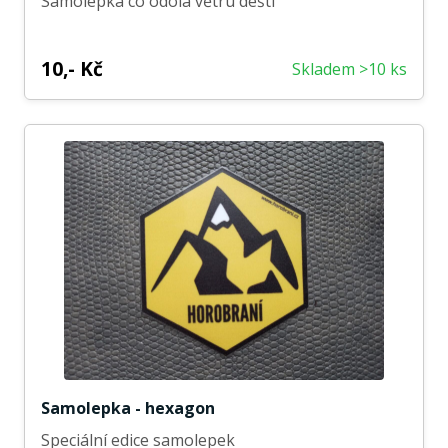
Samolepka co odolá větru dešti
10,- Kč
Skladem >10 ks
Samolepka - hexagon
Speciální edice samolepek