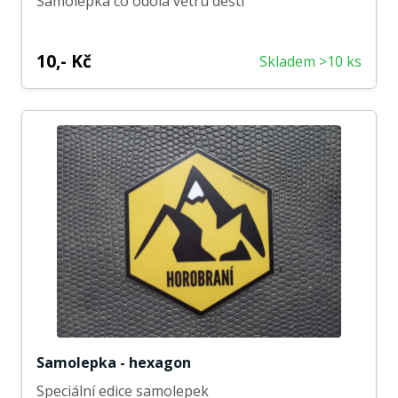
Samolepka co odolá větru dešti
10,- Kč
Skladem >10 ks
Samolepka - hexagon
Speciální edice samolepek