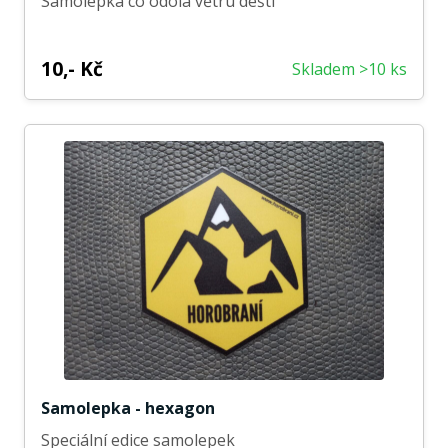
Samolepka co odolá větru dešti
10,- Kč
Skladem >10 ks
Samolepka - hexagon
Speciální edice samolepek