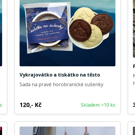
Vykrajovátko a tiskátko na těsto
y
Sada na pravé horobranické sušenky
120,- Kč
s
Skladem >10 ks