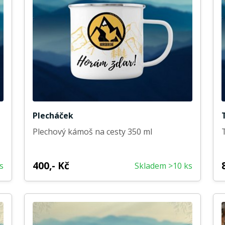
Plecháček
Plechový kámoš na cesty 350 ml
400,- Kč
s
Skladem >10 ks