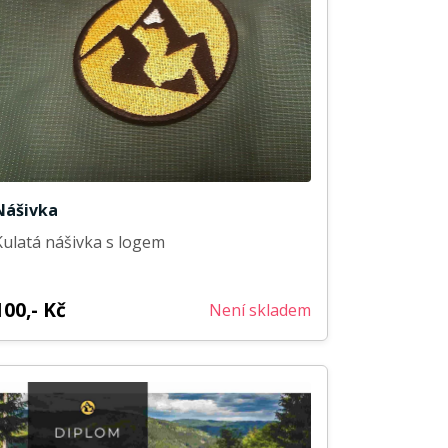
Nášivka
Kulatá nášivka s logem
100,- Kč
Není skladem