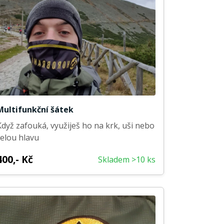
Multifunkční šátek
Když zafouká, využiješ ho na krk, uši nebo
celou hlavu
400,- Kč
Skladem >10 ks