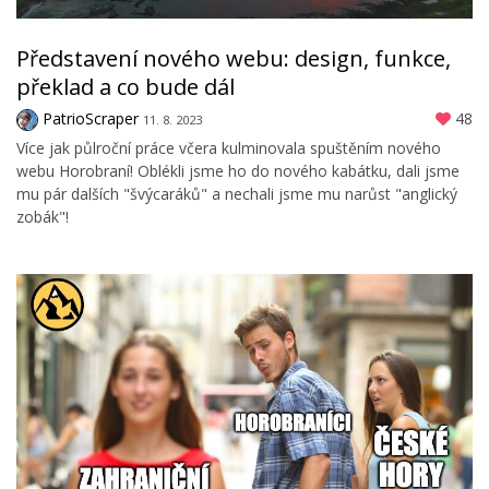
Představení nového webu: design, funkce,
překlad a co bude dál
PatrioScraper
48
11. 8. 2023
Více jak půlroční práce včera kulminovala spuštěním nového
webu Horobraní! Oblékli jsme ho do nového kabátku, dali jsme
mu pár dalších "švýcaráků" a nechali jsme mu narůst "anglický
zobák"!