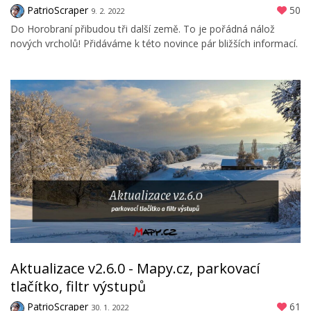
PatrioScraper
50
9. 2. 2022
Do Horobraní přibudou tři další země. To je pořádná nálož
nových vrcholů! Přidáváme k této novince pár bližších informací.
Aktualizace v2.6.0 - Mapy.cz, parkovací
tlačítko, filtr výstupů
PatrioScraper
61
30. 1. 2022