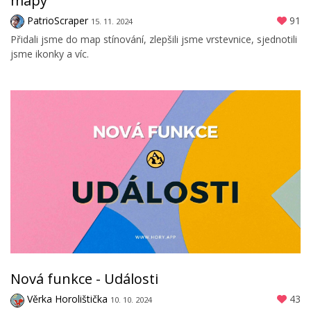
mapy
PatrioScraper
91
15. 11. 2024
Přidali jsme do map stínování, zlepšili jsme vrstevnice, sjednotili
jsme ikonky a víc.
Nová funkce - Události
Věrka Horolištička
43
10. 10. 2024