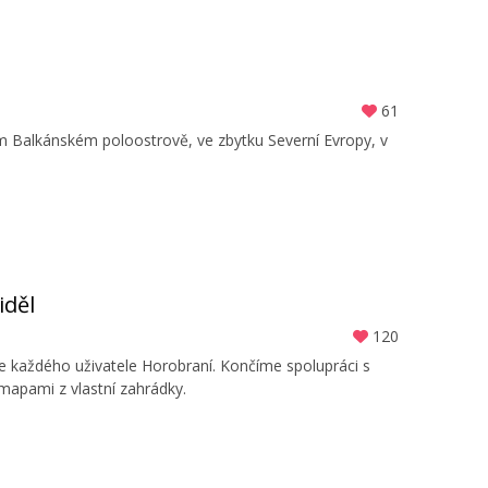
61
ém Balkánském poloostrově, ve zbytku Severní Evropy, v
iděl
120
 každého uživatele Horobraní. Končíme spolupráci s
mapami z vlastní zahrádky.