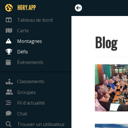
HORY.APP
Tableau de bord
Carte
Blog
Montagnes
Défis
Événements
Classements
Groupes
Fil d'actualité
Chat
Trouver un utilisateur