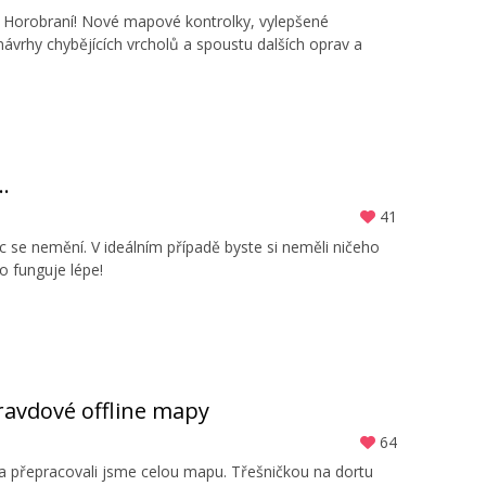
ace Horobraní! Nové mapové kontrolky, vylepšené
 návrhy chybějících vrcholů a spoustu dalších oprav a
.
41
ic se nemění. V ideálním případě byste si neměli ničeho
 funguje lépe!
pravdové offline mapy
64
 a přepracovali jsme celou mapu. Třešničkou na dortu