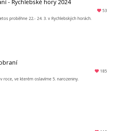
ní - Rychlebské hory 2024
53
etos proběhne 22.- 24. 3. v Rychlebských horách.
obraní
185
 v roce, ve kterém oslavíme 5. narozeniny.