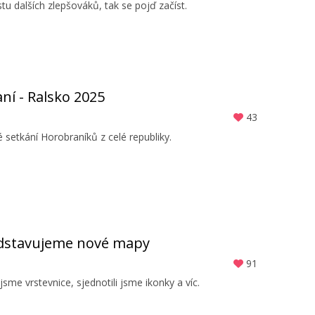
u dalších zlepšováků, tak se pojď začíst.
ní - Ralsko 2025
43
setkání Horobraníků z celé republiky.
ředstavujeme nové mapy
91
 jsme vrstevnice, sjednotili jsme ikonky a víc.