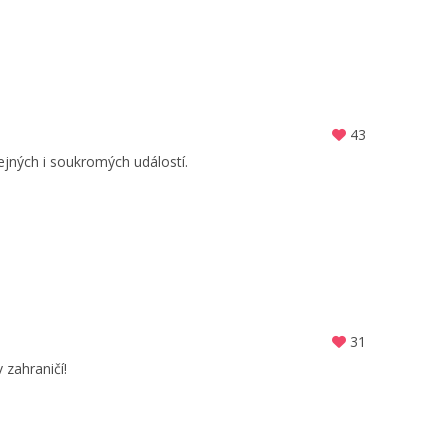
43
ejných i soukromých událostí.
31
zahraničí!