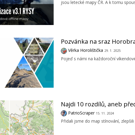
jsou letecké mapy ČR. A k tomu spoust
Pozvánka na sraz Horobra
Věrka Horolištička
29. 1. 2025
Pojeď s námi na každoroční víkendové 
Najdi 10 rozdílů, aneb p
PatrioScraper
15. 11. 2024
Přidali jsme do map stínování, zlepšili