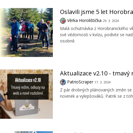
Oslavili jsme 5 let Horob
Věrka Horolištička
29. 3. 2024
Malá ochutnávka z Horobranického vík
své vědomosti v kvízu, podivte se nad
osobně.
Aktualizace v2.10 - tmavý
PatrioScraper
17. 3. 2024
Z pár drobných plánovaných změn se n
novinek a vylepšováků. Patrik se z toho