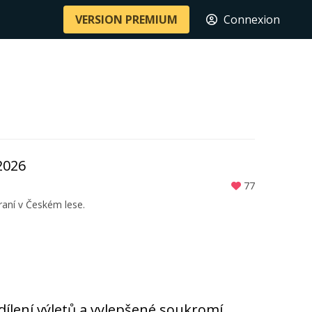
VERSION PREMIUM
Connexion
2026
77
aní v Českém lese.
Sdílení výletů a vylepšené soukromí