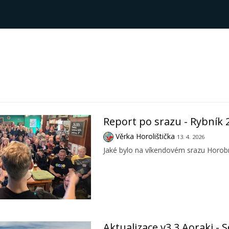
Report po srazu - Rybník 
Věrka Horolištička
13. 4. 2026
Jaké bylo na víkendovém srazu Horobr
Aktualizace v3.3 Aoraki - 