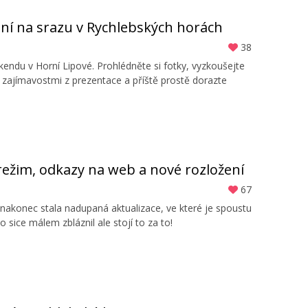
raní na srazu v Rychlebských horách
38
endu v Horní Lipové. Prohlédněte si fotky, vyzkoušejte
 zajímavostmi z prezentace a příště prostě dorazte
 režim, odkazy na web a nové rozložení
67
akonec stala nadupaná aktualizace, ve které je spoustu
 sice málem zbláznil ale stojí to za to!