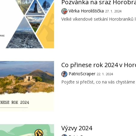
Pozvánka na sraz Horobra
Věrka Horolištička
27. 1. 2024
Velké víkendové setkání Horobraníků l
Co přinese rok 2024 v Hor
PatrioScraper
22. 1. 2024
Pojďte si přečíst, co na vás chystáme
Výzvy 2024