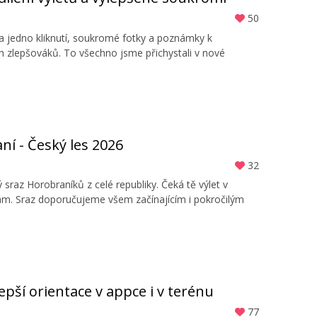
50
na jedno kliknutí, soukromé fotky a poznámky k
ch zlepšováků. To všechno jsme přichystali v nové
í - Český les 2026
32
sraz Horobraníků z celé republiky. Čeká tě výlet v
am. Sraz doporučujeme všem začínajícím i pokročilým
Lepší orientace v appce i v terénu
77