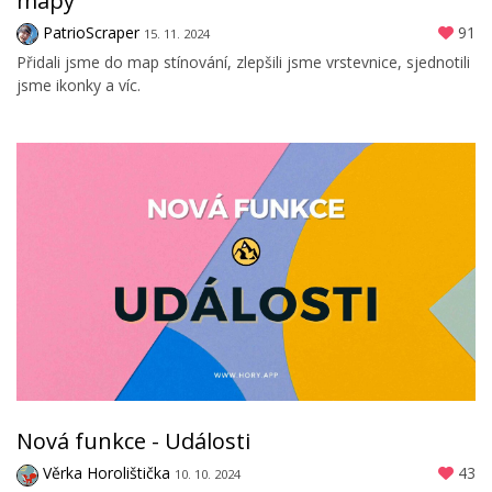
mapy
PatrioScraper
91
15. 11. 2024
Přidali jsme do map stínování, zlepšili jsme vrstevnice, sjednotili
jsme ikonky a víc.
Nová funkce - Události
Věrka Horolištička
43
10. 10. 2024