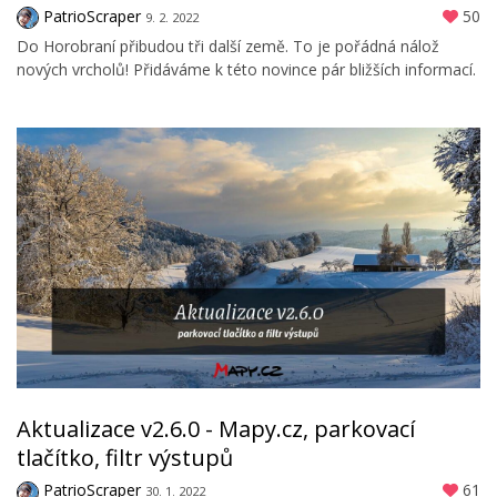
PatrioScraper
50
9. 2. 2022
Do Horobraní přibudou tři další země. To je pořádná nálož
nových vrcholů! Přidáváme k této novince pár bližších informací.
Aktualizace v2.6.0 - Mapy.cz, parkovací
tlačítko, filtr výstupů
PatrioScraper
61
30. 1. 2022