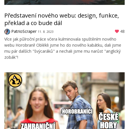
Představení nového webu: design, funkce,
překlad a co bude dál
PatrioScraper
48
11. 8. 2023
Více jak půlroční práce včera kulminovala spuštěním nového
webu Horobraní! Oblékli jsme ho do nového kabátku, dali jsme
mu pár dalších "švýcaráků" a nechali jsme mu narůst "anglický
zobák"!